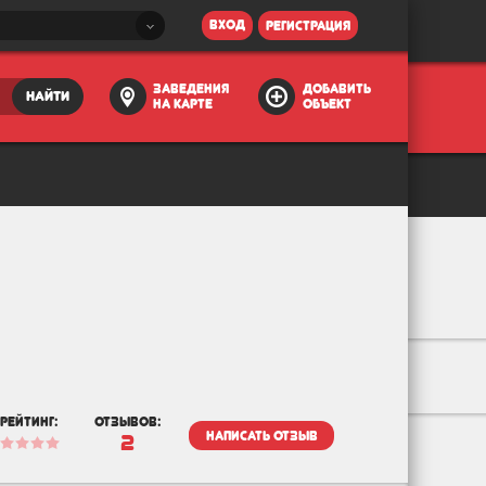
вход
регистрация
заведения
добавить
найти
на карте
объект
рейтинг:
отзывов:
написать отзыв
2