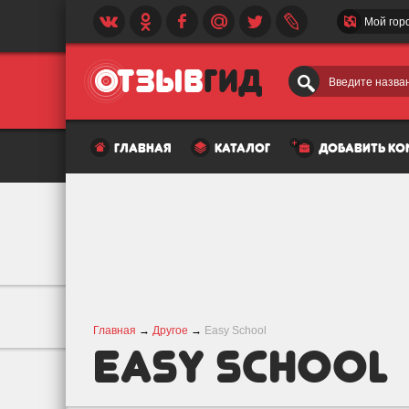
Мой гор
Введите назван
главная
каталог
добавить к
Главная
→
Другое
→
Easy School
Easy School