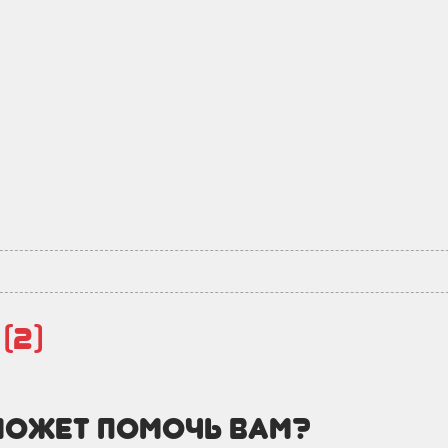
й
(2)
может помочь вам?