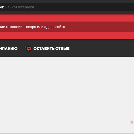
од:
Санкт-Петербург
ие компании, товара или адрес сайта
омпанию
оставить отзыв