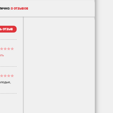
лично:
0 отзывов
ь отзыв
ать
олодые,