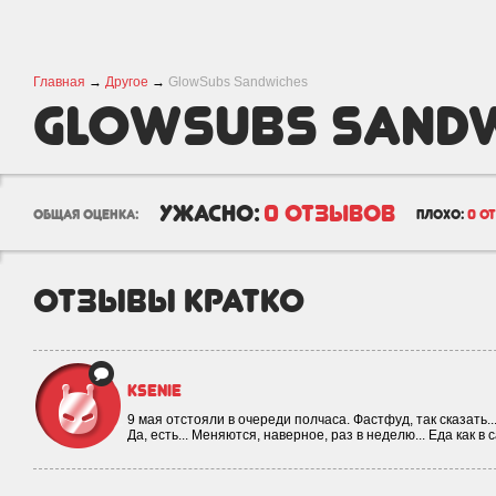
Главная
→
Другое
→
GlowSubs Sandwiches
GlowSubs Sand
ужасно:
0 отзывов
общая оценка:
плохо:
0 о
отзывы кратко
Ksenie
9 мая отстояли в очереди полчаса. Фастфуд, так сказать.
Да, есть... Меняются, наверное, раз в неделю... Еда как в