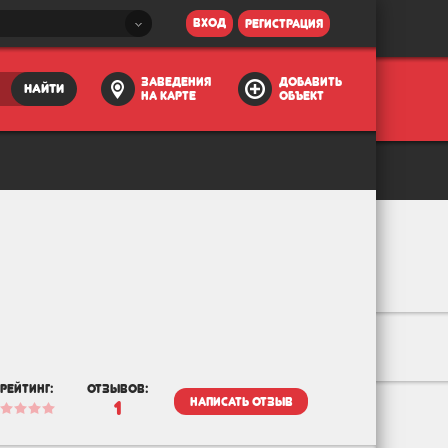
вход
регистрация
заведения
добавить
найти
на карте
объект
рейтинг:
отзывов:
написать отзыв
1