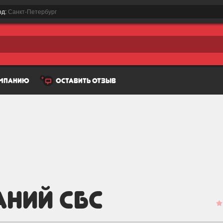
од:
Санкт-Петербург
омпанию
оставить отзыв
аний СБС