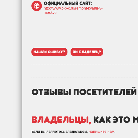
официальный сайт:
http://www.c-b-c.ru/remont-kvartir-v-
moskve
нашли ошибку?
вы владелец?
отзывы посетителе
Владельцы,
как это 
Если вы являетесь владельцем,
напишите нам
.