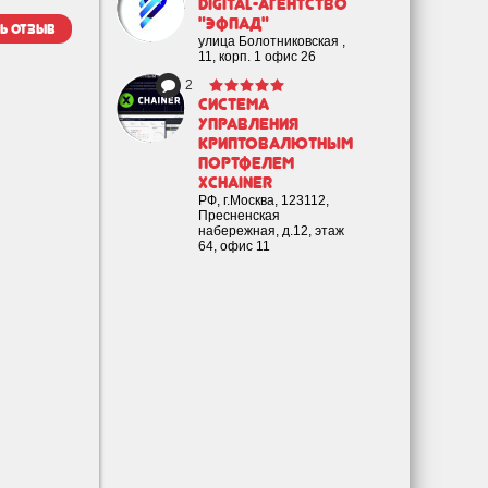
Digital-агентство
"Эфпад"
ь отзыв
улица Болотниковская ,
11, корп. 1 офис 26
2
Cистема
управления
криптовалютным
портфелем
XChainer
РФ, г.Москва, 123112,
Пресненская
набережная, д.12, этаж
64, офис 11