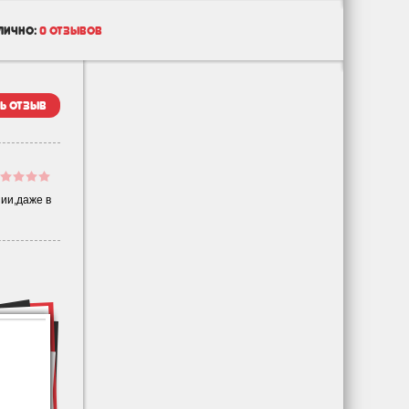
лично:
0 отзывов
ь отзыв
ии,даже в