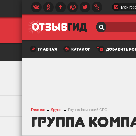
Мой гор
главная
каталог
добавить к
Главная
→
Другое
→
Группа Компаний СБС
Группа Комп