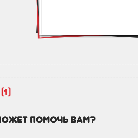
й
(1)
может помочь вам?