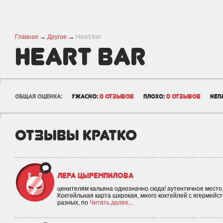
Главная
→
Другое
→
Heart bar
Heart bar
общая оценка:
ужасно:
0 отзывов
плохо:
0 отзывов
неп
отзывы кратко
Лера Цыремпилова
ценителям кальяна однозначно сюда! аутентичное место
Коктейльная карта широкая, много коктейлей с ягермейс
разных, по
Читать далее...