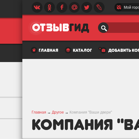
Мой гор
главная
каталог
добавить к
Главная
→
Другое
→
Компания "Ваши двери"
Компания "В