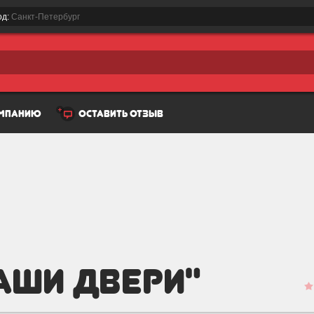
од:
Санкт-Петербург
омпанию
оставить отзыв
аши двери"