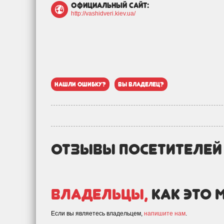
официальный сайт:
http://vashidveri.kiev.ua/
нашли ошибку?
вы владелец?
отзывы посетителе
Владельцы,
как это 
Если вы являетесь владельцем,
напишите нам
.