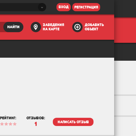
вход
регистрация
заведения
добавить
найти
на карте
объект
рейтинг:
отзывов:
написать отзыв
1