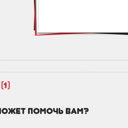
й
(1)
может помочь вам?