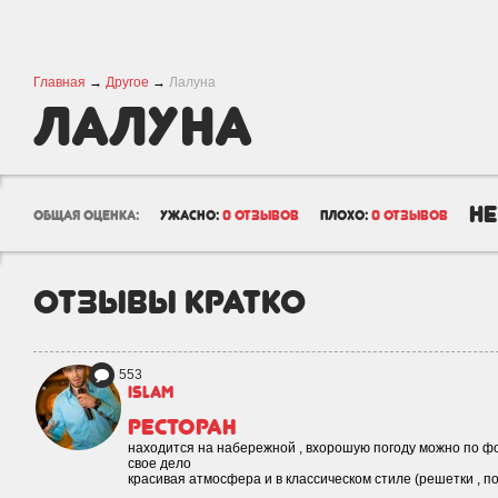
Главная
→
Другое
→
Лалуна
Лалуна
не
общая оценка:
ужасно:
0 отзывов
плохо:
0 отзывов
отзывы кратко
553
islam
Ресторан
находится на набережной , вхорошую погоду можно по фот
свое дело
красивая атмосфера и в классическом стиле (решетки , п