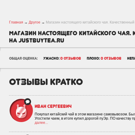
Главная
→
Другое
→
Магазин настоящего китайского чая. Качественный
Магазин настоящего китайского чая. 
на JustBuyTea.RU
общая оценка:
ужасно:
0 отзывов
плохо:
0 отзывов
неп
отзывы кратко
Иван Сергеевич
Покупал китайский чай в этом магазине самовывозом. Бы
Угостили чаем, в итоге купил дорогой пуЭр. ПО качеству п
далее...