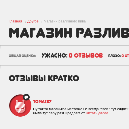
Главная
→
Другое
→
Магазин разливного пива
Магазин разли
пива
ужасно:
0 отзывов
общая оценка:
плохо:
0 о
отзывы кратко
Тома137
Ну так то маленькое местечко ! И всегда "свои " тут сидят
была тут пару раз! Предлагают
Читать далее...