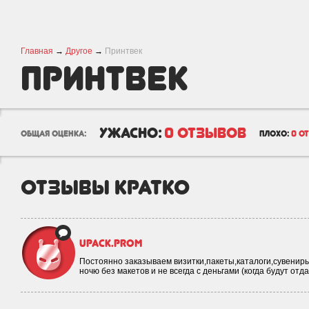
Главная
→
Другое
→
Принтвек
Принтвек
ужасно:
0 отзывов
общая оценка:
плохо:
0 о
отзывы кратко
upack.prom
Постоянно заказываем визитки,пакеты,каталоги,сувениры
ночю без макетов и не всегда с деньгами (когда будут от