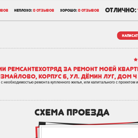
отлично:
ывов
неплохо:
0 отзывов
хорошо:
0 отзывов
написат
и Ремсантехотряд за ремонт моей квар
змайлово, корпус 6, ул. Дёмин луг, дом 4
с необходимостью ремонта купленного жилья, или капитального с проектом и
схема проезда