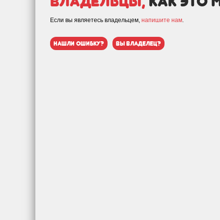
Владельцы,
как это 
Если вы являетесь владельцем,
напишите нам
.
нашли ошибку?
вы владелец?