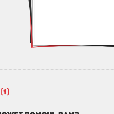
й
(1)