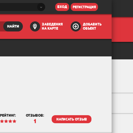
вход
регистрация
заведения
добавить
найти
на карте
объект
рейтинг:
отзывов:
написать отзыв
1