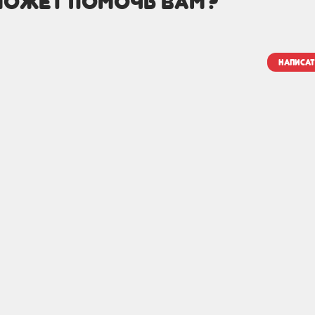
может помочь вам?
написат