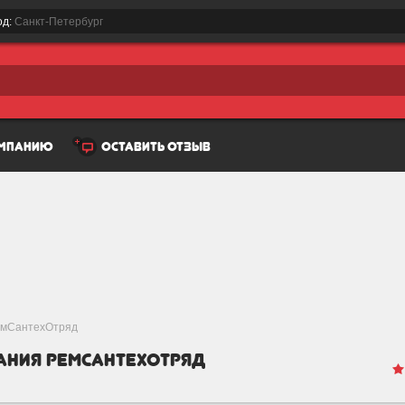
од:
Санкт-Петербург
омпанию
оставить отзыв
РемСантехОтряд
ания РемСантехОтряд