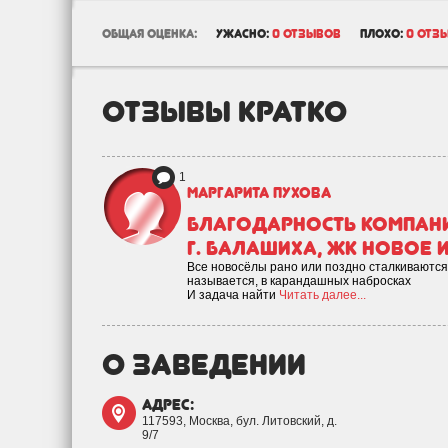
общая оценка:
ужасно:
0 отзывов
плохо:
0 отз
отзывы кратко
1
Маргарита Пухова
Благодарность компани
г. Балашиха, ЖК Новое И
Все новосёлы рано или поздно сталкиваются 
называется, в карандашных набросках
И задача найти
Читать далее...
о заведении
адрес:
117593, Москва, бул. Литовский, д.
9/7