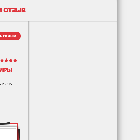
1 отзыв
ь отзыв
тиры
ли, что