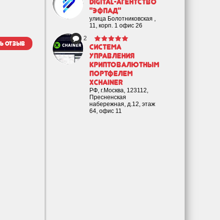
Digital-агентство
"Эфпад"
улица Болотниковская ,
11, корп. 1 офис 26
2
ь отзыв
Cистема
управления
криптовалютным
портфелем
XChainer
РФ, г.Москва, 123112,
Пресненская
набережная, д.12, этаж
64, офис 11