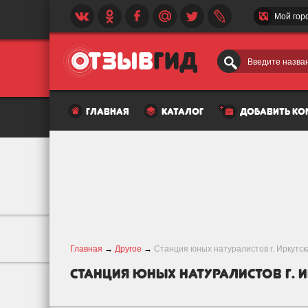
Мой гор
Введите назван
главная
каталог
добавить к
Главная
→
Другое
→
Станция юных натуралистов г. Иркутск
Станция юных натуралистов г. 