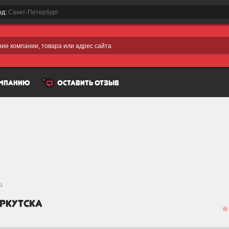
од:
Санкт-Петербург
ие компании, товара или адрес сайта
омпанию
оставить отзыв
а
Иркутска