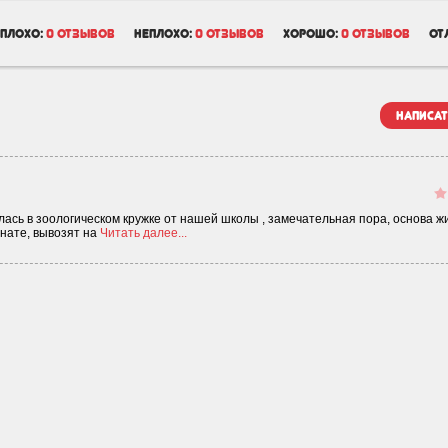
плохо:
0 отзывов
неплохо:
0 отзывов
хорошо:
0 отзывов
от
написат
лась в зоологическом кружке от нашей школы , замечательная пора, основа ж
мнате, вывозят на
Читать далее...