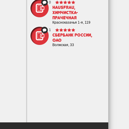
0
HAUSFRAU,
химчистка-
прачечная
Красноказачья 1-я, 119
1
Сбербанк России,
ОАО
Волжская, 33