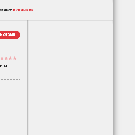
лично:
0 отзывов
ь отзыв
изни