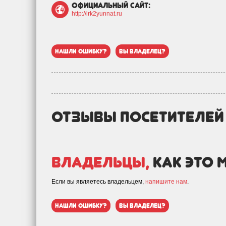
официальный сайт:
http://irk2yunnat.ru
нашли ошибку?
вы владелец?
отзывы посетителе
Владельцы,
как это 
Если вы являетесь владельцем,
напишите нам
.
нашли ошибку?
вы владелец?