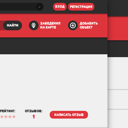
вход
регистрация
заведения
добавить
найти
на карте
объект
рейтинг:
отзывов:
написать отзыв
1