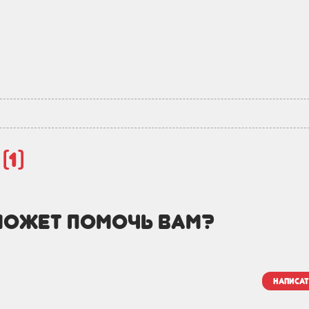
й
(1)
может помочь вам?
написат