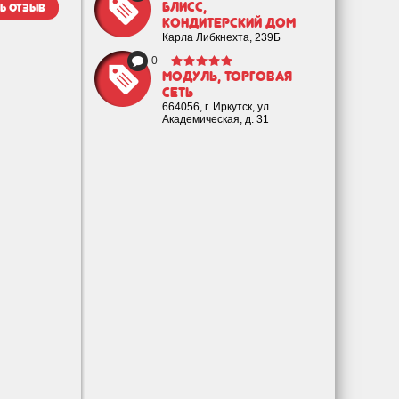
Блисс,
ь отзыв
кондитерский дом
Карла Либкнехта, 239Б
0
Модуль, торговая
сеть
664056, г. Иркутск, ул.
Академическая, д. 31