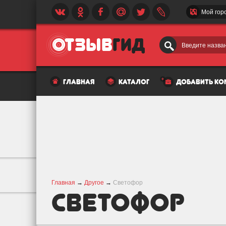
Мой гор
Введите назван
главная
каталог
добавить к
Главная
→
Другое
→
Светофор
Светофор