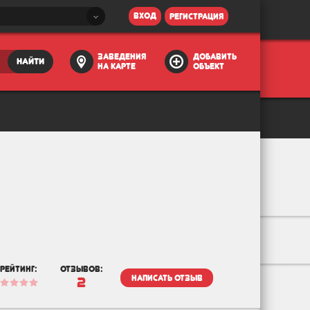
вход
регистрация
заведения
добавить
найти
на карте
объект
рейтинг:
отзывов:
написать отзыв
2