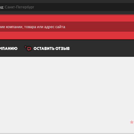
од:
Санкт-Петербург
ие компании, товара или адрес сайта
омпанию
оставить отзыв