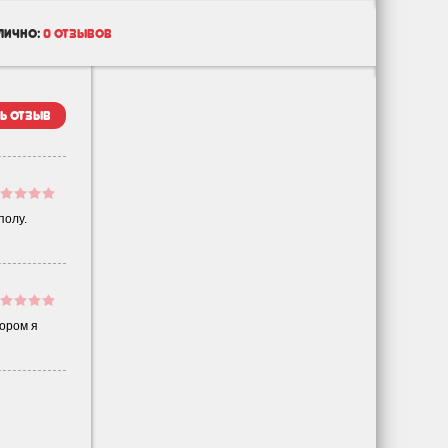
лично:
0 отзывов
ь отзыв
полу.
тором я