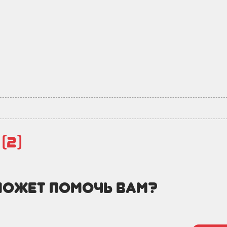
й
(2)
может помочь вам?