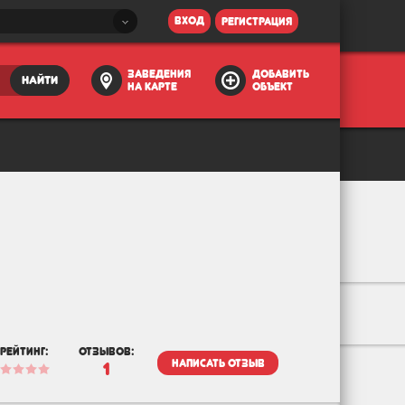
вход
регистрация
заведения
добавить
найти
на карте
объект
рейтинг:
отзывов:
написать отзыв
1