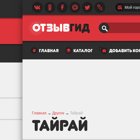
Мой гор
главная
каталог
добавить к
Главная
→
Другое
→
Тайрай
Тайрай