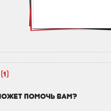
й
(1)
может помочь вам?