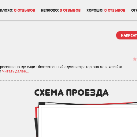
плохо:
0 отзывов
неплохо:
0 отзывов
хорошо:
0 отзывов
от
написат
с ресепшена где сидит божественный администратор она же и хозяйка
,и
Читать далее...
схема проезда