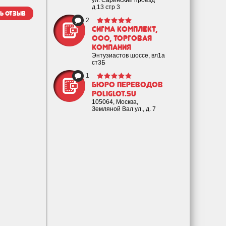
ул. Саринский проезд
д.13 стр 3
ь отзыв
2
Сигма Комплект,
ООО, торговая
компания
Энтузиастов шоссе, вл1а
ст3Б
1
Бюро переводов
poliglot.su
105064, Москва,
Земляной Вал ул., д. 7