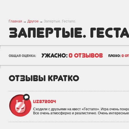
Главная
→
Другое
→
Запертые. Гестапо.
Запертые. Геста
ужасно:
0 отзывов
общая оценка:
плохо:
0 о
отзывы кратко
Liz872004
Сходили с друзьями на квест «Гестапо». Игра очень понр
Все очень атмосферно и реалистично. Очень интересные