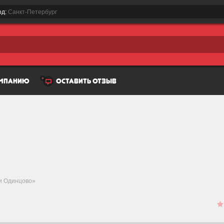
од:
Санкт-Петербург
омпанию
оставить отзыв
и Одинцово»