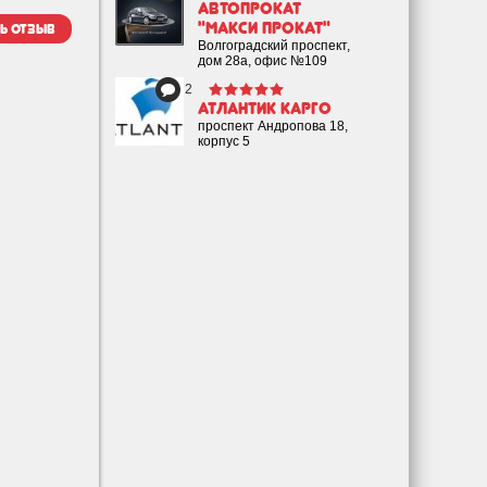
Автопрокат
"Макси Прокат"
ь отзыв
Волгоградский проспект,
дом 28а, офис №109
2
Атлантик Карго
проспект Андропова 18,
корпус 5