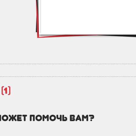
й
(1)
может помочь вам?