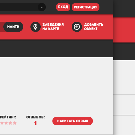
вход
регистрация
заведения
добавить
найти
на карте
объект
рейтинг:
отзывов:
написать отзыв
1