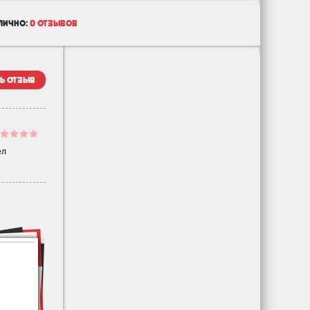
лично:
0 отзывов
ь отзыв
ел