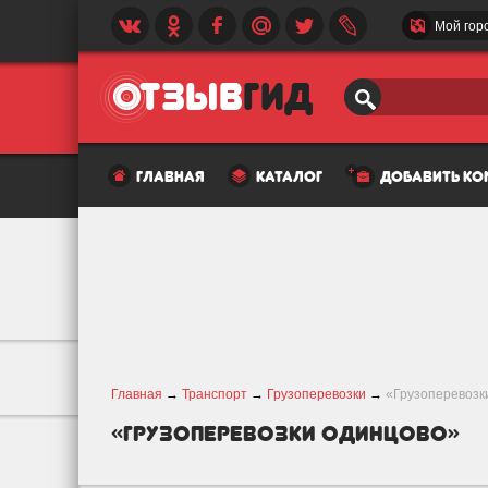
Мой гор
главная
каталог
добавить к
Главная
→
Транспорт
→
Грузоперевозки
→
«Грузоперевозк
«Грузоперевозки Одинцово»