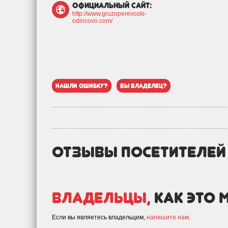
официальный сайт:
http://www.gruzoperevozki-
odincovo.com/
нашли ошибку?
вы владелец?
отзывы посетителе
Владельцы,
как это 
Если вы являетесь владельцем,
напишите нам
.