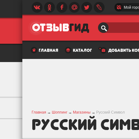
Мой гор
главная
каталог
добавить к
Главная
→
Шоппинг
→
Магазины
→
Русский Символ
Русский Сим