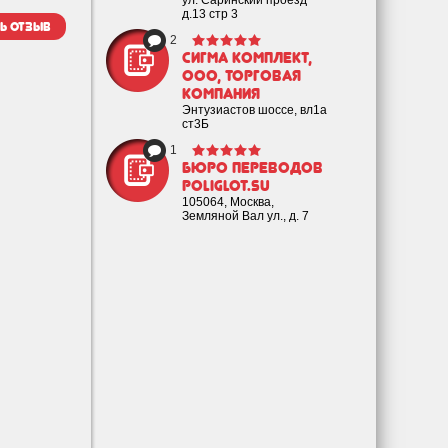
ул. Саринский проезд
д.13 стр 3
ь отзыв
2
Сигма Комплект,
ООО, торговая
компания
Энтузиастов шоссе, вл1а
ст3Б
1
Бюро переводов
poliglot.su
105064, Москва,
Земляной Вал ул., д. 7