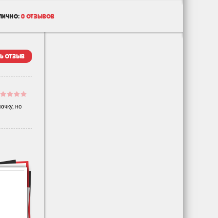
лично:
0 отзывов
ь отзыв
очку, но