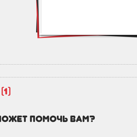
й
(1)
может помочь вам?