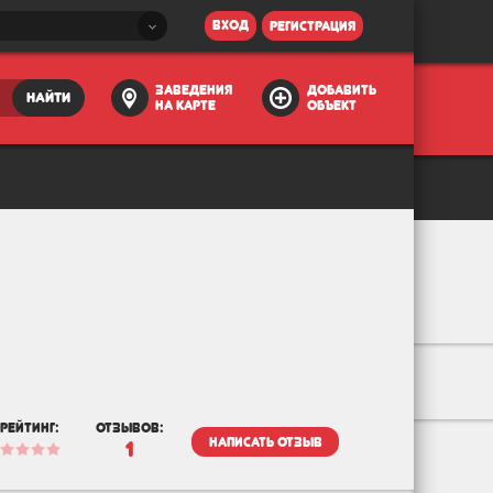
вход
регистрация
заведения
добавить
найти
на карте
объект
рейтинг:
отзывов:
написать отзыв
1