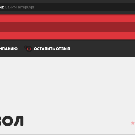
од:
Санкт-Петербург
омпанию
оставить отзыв
вол