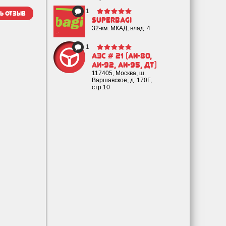
1
ь отзыв
SuperBagi
32-км. МКАД, влад. 4
1
Азс # 21 (аи-80,
Аи-92, Аи-95, дт)
117405, Москва, ш.
Варшавское, д. 170Г,
стр.10