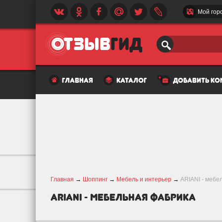
Мой гор
главная
каталог
добавить к
Главная
→
Шоппинг
→
Мебель и интерьер
→
ARIANI - мебе
ARIANI - мебельная фабрика