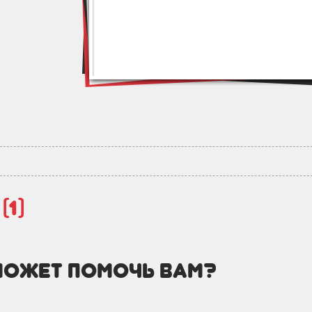
й
(1)
может помочь вам?