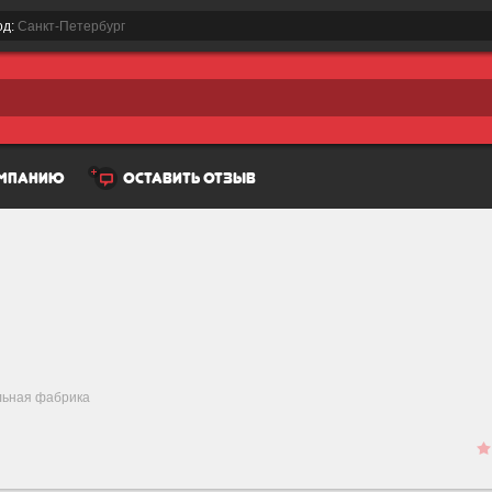
од:
Санкт-Петербург
омпанию
оставить отзыв
льная фабрика