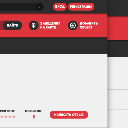
вход
регистрация
заведения
добавить
найти
на карте
объект
рейтинг:
отзывов:
написать отзыв
1