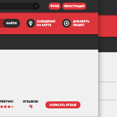
вход
регистрация
заведения
добавить
найти
на карте
объект
рейтинг:
отзывов:
написать отзыв
4