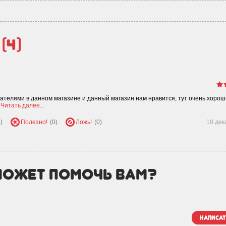
й
(4)
ателями в данном магазине и данный магазин нам нравится, тут очень хорош
о
Читать далее...
)
Полезно!
(0)
Ложь!
(0)
18 дек
может помочь вам?
написат