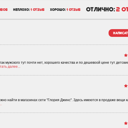
отлично:
2 о
ывов
неплохо:
1 отзыв
хорошо:
1 отзыв
написат
ак мужского тут почти нет, хорошего качества и по дешевоой цене тут детские
тать далее...
но найти в магазинах сети "Глория Джинс". Здесь имеются в продаже вещи к
..