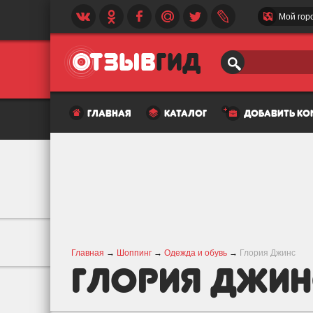
Мой гор
главная
каталог
добавить к
Главная
→
Шоппинг
→
Одежда и обувь
→
Глория Джинс
Глория Джин