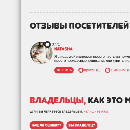
отзывы посетителе
3771
natasha
Я с подругой являемся просто частыми покуп
просто прекрасные джинсы можно купить, н
ответить
Круто!
(0)
Смешно!
(0
Владельцы,
как это 
Если вы являетесь владельцем,
напишите нам
.
нашли ошибку?
вы владелец?