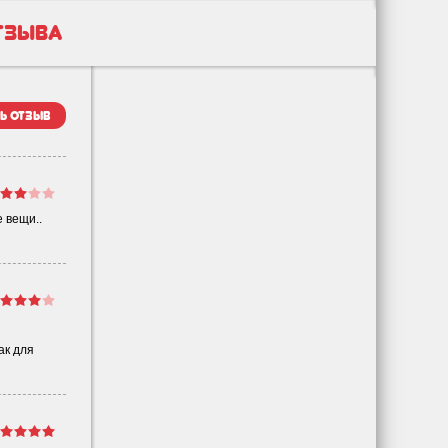
тзыва
ь отзыв
 вещи..
ак для