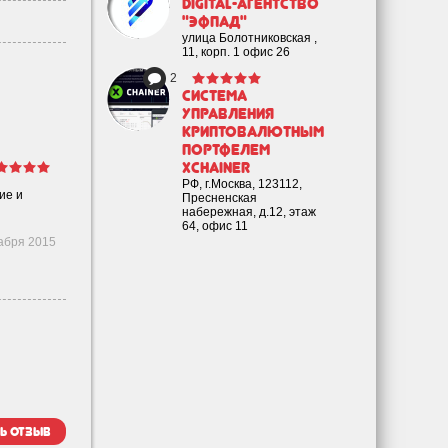
Digital-агентство
"Эфпад"
улица Болотниковская ,
11, корп. 1 офис 26
2
Cистема
управления
криптовалютным
портфелем
XChainer
РФ, г.Москва, 123112,
ие и
Пресненская
набережная, д.12, этаж
64, офис 11
абря 2015
ь отзыв