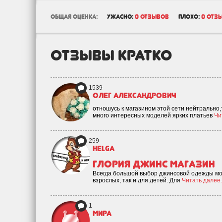
общая оценка:
ужасно:
0 отзывов
плохо:
0 отз
отзывы кратко
1539
Олег Александрович
отношусь к магазином этой сети нейтрально,т
много интересных моделей ярких платьев
Чи
259
Helga
Глория Джинс магазин
Всегда большой выбор джинсовой одежды мож
взрослых, так и для детей. Для
Читать далее.
1
Мира