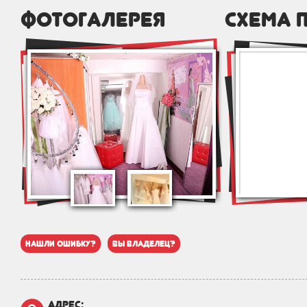
фотогалерея
схема 
нашли ошибку?
вы владелец?
адрес: