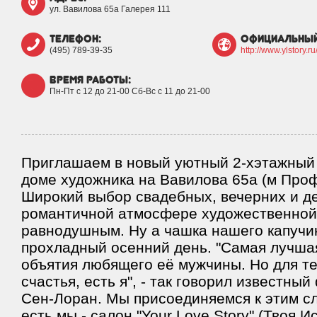
ул. Вавилова 65а Галерея 111
телефон:
официальный
(495) 789-39-35
http://www.ylstory.ru
время работы:
Пн-Пт с 12 до 21-00 Сб-Вс с 11 до 21-00
Приглашаем в новый уютный 2-хэтажный
доме художника на Вавилова 65а (м Проф
Широкий выбор свадебных, вечерних и де
романтичной атмосфере художественной 
равнодушным. Ну а чашка нашего капучин
прохладный осенний день. "Самая лучша
объятия любящего её мужчины. Но для те
счастья, есть я", - так говорил известны
Сен-Лоран. Мы присоединяемся к этим сл
есть мы - салон "Your Love Story" (Твоя