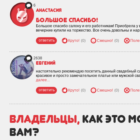
6
Анастасия
большое спасибо!
Большое спасибо салону и его работникам! Приобрела у в
вечерние купили на торжество. Все очень довольны и на
ответить
Круто!
(0)
Смешно!
(0)
Поле
2638
евгений
настоятельно рекомендую посетить данный свадебный сал
красивое и просто замечательное платье или мужской с
далее...
ответить
Круто!
(0)
Смешно!
(0)
Поле
Владельцы,
как это 
вам?