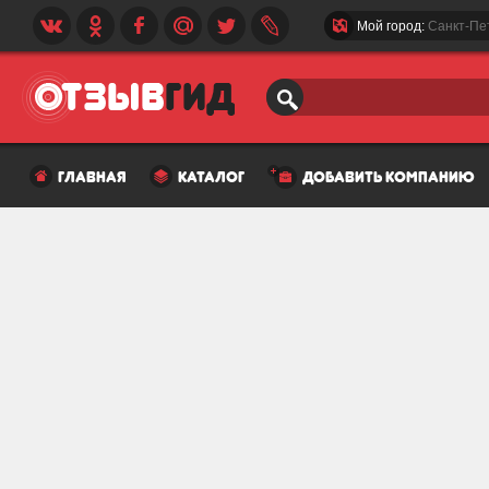
Мой город:
Санкт-Пе
главная
каталог
добавить компанию