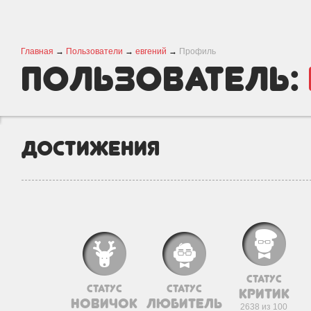
Главная
→
Пользователи
→
евгений
→
Профиль
пользователь:
Достижения
статус
статус
статус
критик
новичок
любитель
2638 из 100