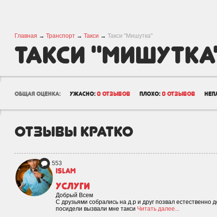
Главная
→
Транспорт
→
Такси
→
Такси "Мишутка"
Такси "Мишутка
общая оценка:
ужасно:
0 отзывов
плохо:
0 отзывов
неп
отзывы кратко
553
islam
Услуги
Добрый Всем
С друзьями собрались на д.р и друг позвал естественно д
посидели вызвали мне такси
Читать далее...