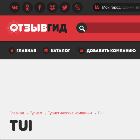
Мой город:
Санкт-Пе
главная
каталог
добавить компанию
Главная
→
Туризм
→
Туристические компании
→
TUI
TUI