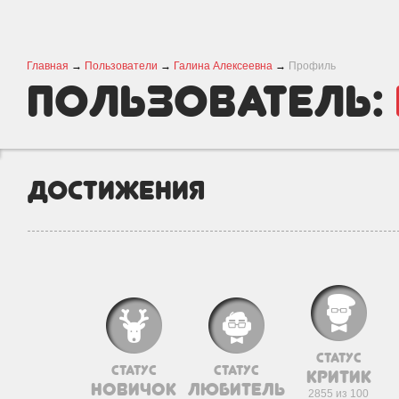
Главная
→
Пользователи
→
Галина Алексеевна
→
Профиль
пользователь:
Достижения
статус
статус
статус
критик
новичок
любитель
2855 из 100