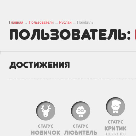
Главная
→
Пользователи
→
Руслан
→
Профиль
пользователь:
Достижения
статус
статус
статус
критик
новичок
любитель
1102 из 100