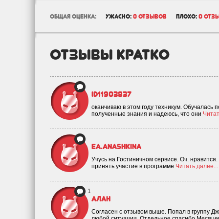
общая оценка:
ужасно:
0 отзывов
плохо:
0 отз
отзывы кратко
id11903837
оканчиваю в этом году техникум. Обучалась 
полученные знания и надеюсь, что они
Читат
ea.anashkina
Учусь на Гостиничном сервисе. Оч. нравится.
принять участие в программе
Читать далее...
1
Алан
Согласен с отзывом выше. Попал в группу Джа
любой ситуации. Отдельное спасибо Месяце