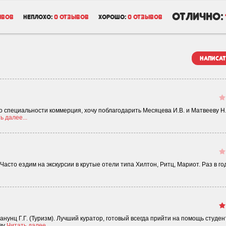
отлично:
ывов
неплохо:
0 отзывов
хорошо:
0 отзывов
написат
по специальности коммерция, хочу поблагодарить Месяцева И.В. и Матвееву Н
ь далее...
 Часто ездим на экскурсии в крутые отели типа Хилтон, Ритц, Мариот. Раз в г
нунц Г.Г. (Туризм). Лучший куратор, готовый всегда прийти на помощь студен
ву
Читать далее...