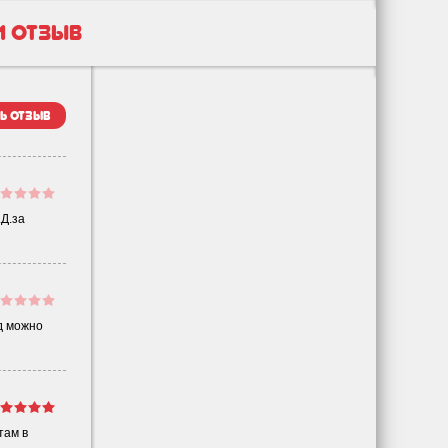
1 отзыв
ь отзыв
.Д.за
од можно
там в