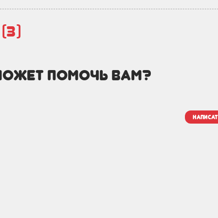
й
(3)
может помочь вам?
написат