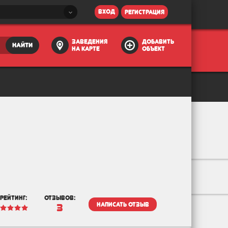
вход
регистрация
заведения
добавить
найти
на карте
объект
рейтинг:
отзывов:
написать отзыв
3