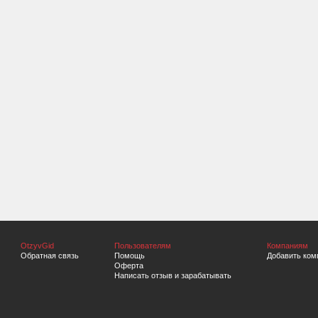
OtzyvGid
Пользователям
Компаниям
Обратная связь
Помощь
Добавить ком
Оферта
Написать отзыв и зарабатывать