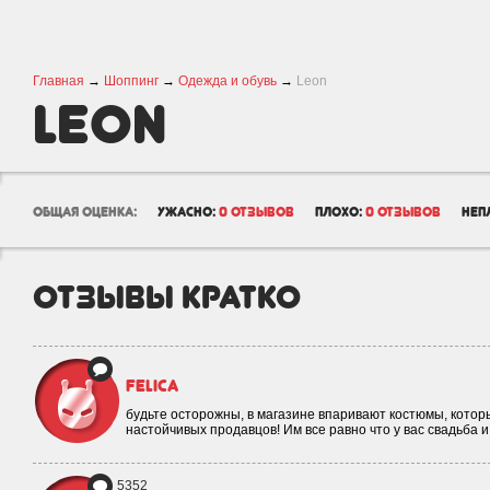
Главная
→
Шоппинг
→
Одежда и обувь
→
Leon
Leon
общая оценка:
ужасно:
0 отзывов
плохо:
0 отзывов
неп
отзывы кратко
felica
будьте осторожны, в магазине впаривают костюмы, котор
настойчивых продавцов! Им все равно что у вас свадьба 
5352