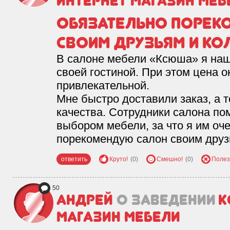
Интернет магазин меб
Обязательно порек
своим друзьям и ко
В салоне мебели «Ксюша» я на
своей гостиной. При этом цена о
привлекательной.
Мне быстро доставили заказ, а 
качества. Сотрудники салона по
выбором мебели, за что я им оч
порекомендую салон своим друз
ответить
Круто!
(0)
Смешно!
(0)
Полез
50
Андрей
о заведении
К
магазин мебели