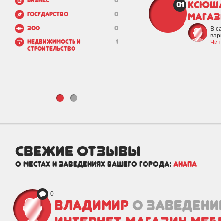
Бизнес
0
Ксюша
01
Государство
0
магаз
Зоо
0
В с
вар
Недвижимость и
1
Чит
строительство
свежие отзывы
о местах и заведениях вашего города:
Анапа
0
Владимир
о заведени