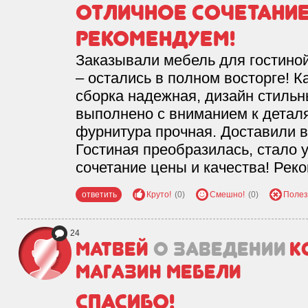
Отличное сочетание
Рекомендуем!
Заказывали мебель для гостино
– остались в полном восторге! 
сборка надежная, дизайн стильн
выполнено с вниманием к детал
фурнитура прочная. Доставили в
Гостиная преобразилась, стало 
сочетание цены и качества! Рек
ответить
Круто!
(0)
Смешно!
(0)
Полез
24
Матвей
о заведении
К
магазин мебели
СПАСИБО!