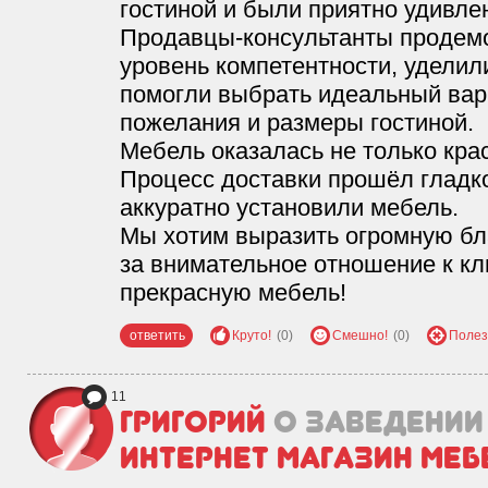
гостиной и были приятно удивл
Продавцы-консультанты продем
уровень компетентности, уделил
помогли выбрать идеальный вари
пожелания и размеры гостиной.
Мебель оказалась не только крас
Процесс доставки прошёл гладко
аккуратно установили мебель.
Мы хотим выразить огромную бл
за внимательное отношение к к
прекрасную мебель!
ответить
Круто!
(0)
Смешно!
(0)
Полез
11
Григорий
о заведении
Интернет магазин меб