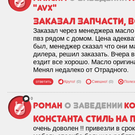
"AVX"
Заказал запчасти, в
Заказал через менеджера масло 
пвз рядом с домом. Цена адеква
был, менеджер сказал что они м
дилера, решил заказать. Вчера 
ездит все хорошо. Масло оригин
Менял недалеко от Отрадного.
ответить
Круто!
(0)
Смешно!
(0)
Полез
0
РОМАН
о заведении
КО
константа стиль на
очень доволен !! привезли в срок