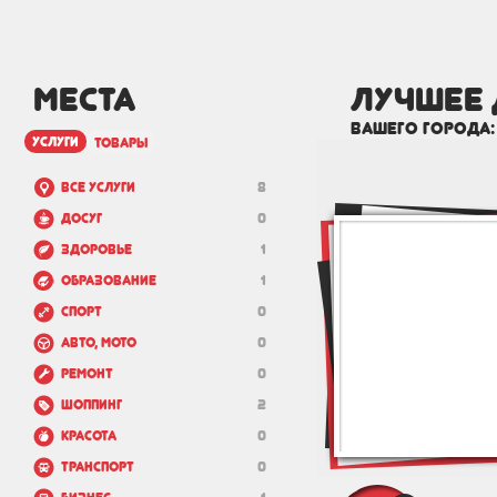
МЕСТА
лучшее 
вашего города
услуги
товары
Все услуги
8
Досуг
0
Здоровье
1
Образование
1
Спорт
0
Авто, мото
0
Ремонт
0
Шоппинг
2
Красота
0
Транспорт
0