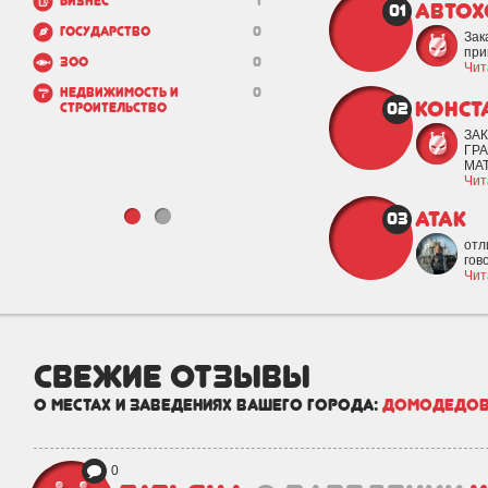
Бизнес
1
Автох
01
Государство
0
Зак
при
Зоо
0
Чит
Недвижимость и
0
КОНСТ
02
строительство
ЗА
ГР
МАТ
Чит
атак
03
отл
гов
Чит
свежие отзывы
о местах и заведениях вашего города:
Домодедо
0