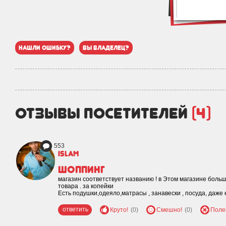
нашли ошибку?
вы владелец?
отзывы посетителей
(4)
553
islam
Шоппинг
магазин соответствует названию ! в Этом магазине боль
товара . за копейки
Есть подушки,одеяло,матрасы , занавески , посуда, даже
ответить
Круто!
(0)
Смешно!
(0)
Поле