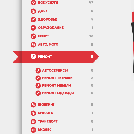
Все услуги
47
Досуг
6
Здоровье
4
Образование
1
Спорт
12
Авто, мото
2
2
Ремонт
Автосервисы
0
Ремонт техники
2
Ремонт мебели
0
Ремонт одежды
0
Шоппинг
2
Красота
1
Транспорт
0
Бизнес
1