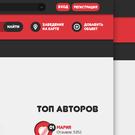
вход
регистрация
заведения
добавить
найти
на карте
объект
ТОП АВТОРОВ
01
Мария
Отзывов: 5352