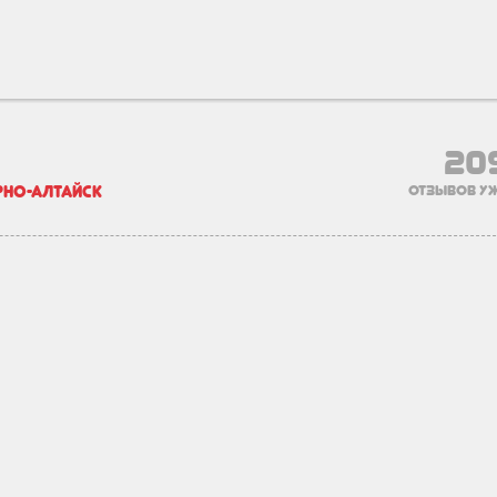
20
рно-Алтайск
отзывов уж