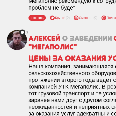
Мегаполис рекомендую к сотрудн
проблем не будет
ответить
Круто!
(0)
Смешно!
(0)
Полез
2
Алексей
о заведении
"Мегаполис"
Цены за оказания у
Наша компания, занимающаяся 
сельскохозяйственного оборудов
протяжении второго года ведёт 
компанией УТК Мегаполис. В рез
тот грузовой транспорт и те усл
заранее нами друг с другом сог
неожиданностей и неприятных с
за оказания услуг адекватны и 