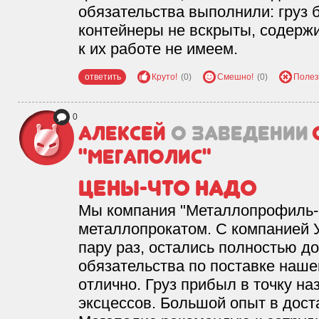
обязательства выполнили: груз 
контейнеры не вскрыты, содержи
к их работе не имеем.
ответить
Круто!
(0)
Смешно!
(0)
Полез
0
Алексей
о заведении
"Мегаполис"
Цены-что надо
Мы компания "Металлопрофиль-
металлопрокатом. С компанией 
пару раз, остались полностью д
обязательства по поставке наше
отлично. Груз прибыл в точку на
эксцессов. Большой опыт в доста