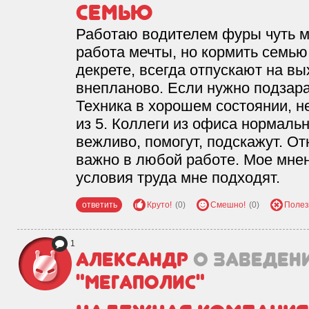
семью
Работаю водителем фуры чуть м
работа мечты, но кормить семью
декрете, всегда отпускают на вы
внепланово. Если нужно подзар
Техника в хорошем состоянии, не
из 5. Коллеги из офиса нормаль
вежливо, помогут, подскажут. О
важно в любой работе. Мое мнен
условия труда мне подходят.
ответить
Круто!
(0)
Смешно!
(0)
Полез
1
Александр
о заведен
"Мегаполис"