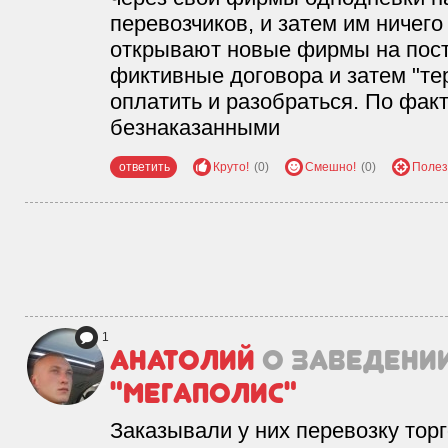
перевозчиков, и затем им ничего
открывают новые фирмы на пос
фиктивные договора и затем "т
оплатить и разобраться. По фак
безнаказанными
ответить
Круто!
(0)
Смешно!
(0)
Полез
1
Анатолий
о заведени
"Мегаполис"
Заказывали у них перевозку тор