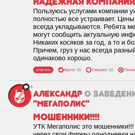
Надежная компания
Пользуюсь услугами компании у
полностью все устраивает. Цены 
всегда укладываются. Ребята м
могут сообщить актуальную инфор
Никаких косяков за год, а то и 
Причем, груз у нас всегда разны
одинаково хорошо.
ответить
Круто!
(0)
Смешно!
(0)
Полез
1
Александр
о заведен
"Мегаполис"
Мошенники!!!!
УТК Мегаполис это мошенники!!!
через свои фирмы однодневки н