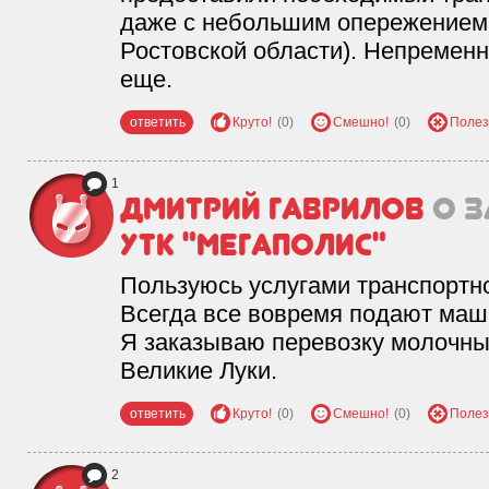
даже с небольшим опережением п
Ростовской области). Непременн
еще.
ответить
Круто!
(0)
Смешно!
(0)
Полез
1
Дмитрий Гаврилов
о 
УТК "Мегаполис"
Пользуюсь услугами транспортно
Всегда все вовремя подают маши
Я заказываю перевозку молочны
Великие Луки.
ответить
Круто!
(0)
Смешно!
(0)
Полез
2