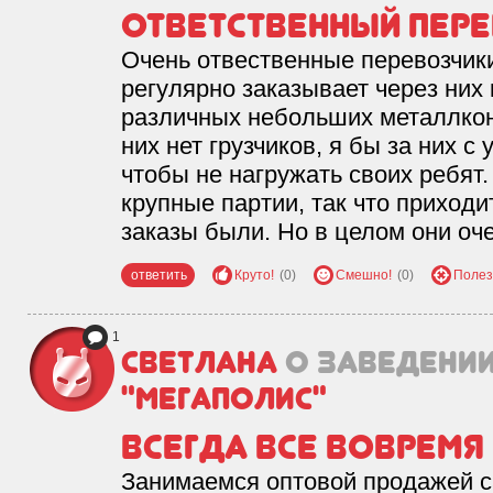
Ответственный пере
Очень отвественные перевозчик
регулярно заказывает через них к
различных небольших металлконс
них нет грузчиков, я бы за них 
чтобы не нагружать своих ребят.
крупные партии, так что приход
заказы были. Но в целом они оч
ответить
Круто!
(0)
Смешно!
(0)
Полез
1
Светлана
о заведени
"Мегаполис"
Всегда все вовремя
Занимаемся оптовой продажей с