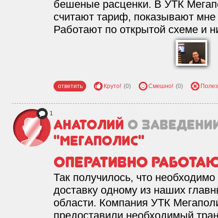
бешеные расценки. В УТК Мегапо
считают тариф, показывают мне 
Работают по открытой схеме и н
ответить
Круто!
(0)
Смешно!
(0)
Полез
1
Анатолий
о заведени
"Мегаполис"
Оперативно работа
Так получилось, что необходимо
доставку одному из наших главн
области. Компания УТК Мегаполи
предоставили необходимый тран