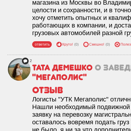
магазина из Москвы во Владимир
целости и сохранности, и в точн
хочу отметить опытных и квали
работающих в компании, и дост
грузовых автомобилей разной г
ответить
Круто!
(0)
Смешно!
(0)
Полез
2
ТаТа Демешко
о завед
"Мегаполис"
Отзыв
Логисты "УТК Мегаполис" отличн
Нашли необходимый подвижной 
заявку на перевозку магистраль
оставалось вовремя подать груз 
не было, я ни за что дополнител