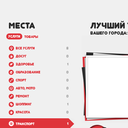
МЕСТА
лучший 
вашего города
услуги
товары
Все услуги
8
Досуг
0
Здоровье
1
Образование
0
Спорт
0
Авто, мото
0
Ремонт
0
Шоппинг
1
Красота
0
1
Транспорт