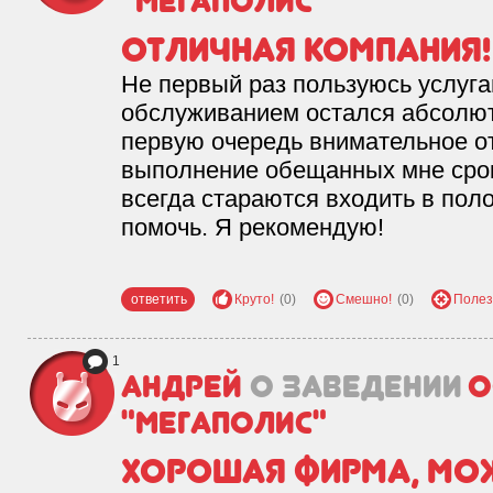
"Мегаполис"
Отличная компания!
Не первый раз пользуюсь услуга
обслуживанием остался абсолют
первую очередь внимательное от
выполнение обещанных мне срок
всегда стараются входить в пол
помочь. Я рекомендую!
ответить
Круто!
(0)
Смешно!
(0)
Полез
1
Андрей
о заведении
О
"Мегаполис"
Хорошая фирма, мо