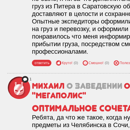
груз из Питера в Саратовскую о
доставляют в целости и сохранно
Опытные экспедиторы оформили
на груз и перевозку, и оформили
понравилось что меня информир
прибытии груза, посредством см
профессионалами.
ответить
Круто!
(0)
Смешно!
(0)
Полез
1
Михаил
о заведении
О
"Мегаполис"
Оптимальное сочетан
Ребята, да что же такое, когда 
предметы из Челябинска в Сочи