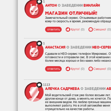
1
Антон
о заведении
Винлайн
Магазин отличный!
Замечательный сервис. Отзывчивые работники.
кому-то скорость и время, рекомендую обращат
ответить
Круто!
(0)
Смешно!
(0)
1
Анастасия
о заведении
Нео-Серв
Сдавали в НЕО-сервис телефон Микромакс. О
готовности и отправили смс. В этой компани
более месяца хорошо и без каких либо нюанс
ответить
Круто!
(0)
Смешно!
(0)
1113
Алечка Садриева
о заведении
Ав
Мой водительский стаж уже более восьми лет.
другом конце от дома, а менять не хочется. 
ее внешним видом. Не люблю грязные машины, 
выполняют работу. Но в этой автомойке меня 
отрицательно на качестве работы.