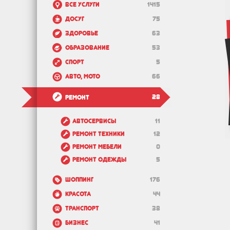
Все услуги
1415
Досуг
75
Здоровье
63
Образование
53
Спорт
5
Авто, мото
66
28
Ремонт
Автосервисы
11
Ремонт техники
12
Ремонт мебели
0
Ремонт одежды
5
Шоппинг
176
Красота
44
Транспорт
38
Бизнес
41