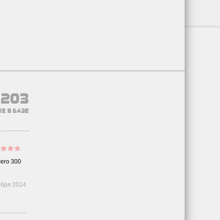
9203
е в базе
его 300
ября 2014