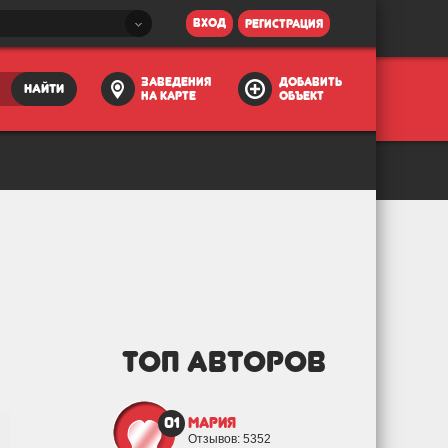
вход
регистрация
заведения
добавить
найти
на карте
объект
ТОП АВТОРОВ
01
Мария
Отзывов: 5352