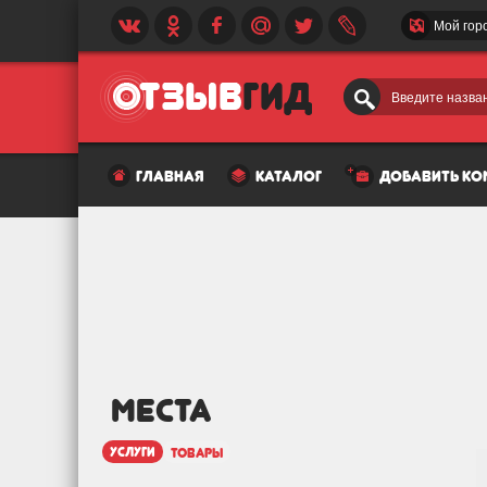
Мой гор
Введите назван
главная
каталог
добавить к
МЕСТА
услуги
товары