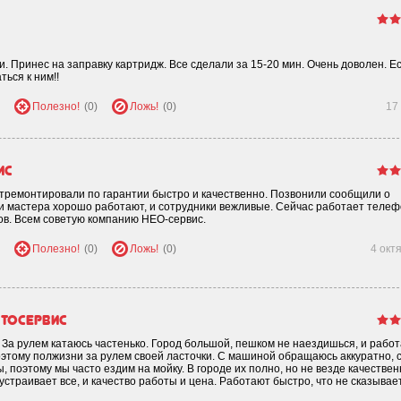
 Принес на заправку картридж. Все сделали за 15-20 мин. Очень доволен. Е
ься к ним!!
Полезно!
(0)
Ложь!
(0)
17
ис
тремонтировали по гарантии быстро и качественно. Позвонили сообщили о
и и мастера хорошо работают, и сотрудники вежливые. Сейчас работает телеф
ов. Всем советую компанию НЕО-сервис.
Полезно!
(0)
Ложь!
(0)
4 окт
тосервис
 За рулем катаюсь частенько. Город большой, пешком не наездишься, и работ
Поэтому полжизни за рулем своей ласточки. С машиной обращаюсь аккуратно, 
поэтому мы часто ездим на мойку. В городе их полно, но не везде качествен
устраивает все, и качество работы и цена. Работают быстро, что не сказывае