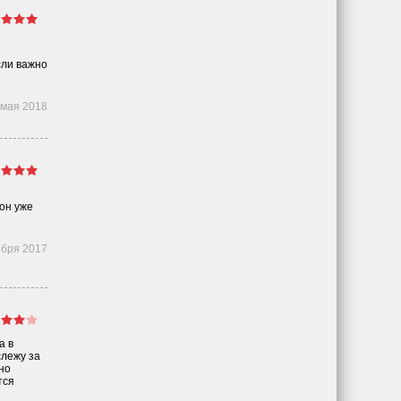
сли важно
 мая 2018
он уже
ября 2017
а в
слежу за
но
тся