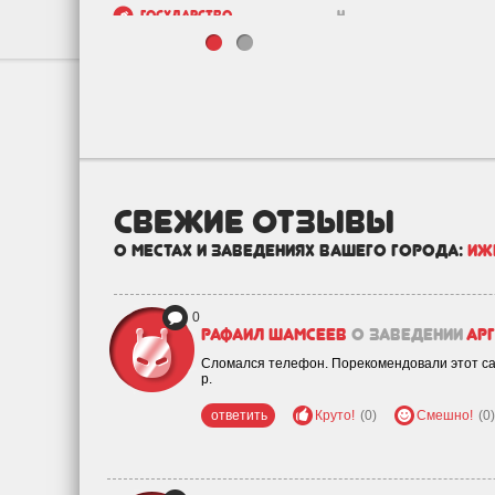
Государство
4
Зоо
19
Недвижимость и
32
строительство
свежие отзывы
о местах и заведениях вашего города:
Иж
0
Рафаил Шамсеев
о заведении
Арг
Сломался телефон. Порекомендовали этот сал
р.
ответить
Круто!
(0)
Смешно!
(0)