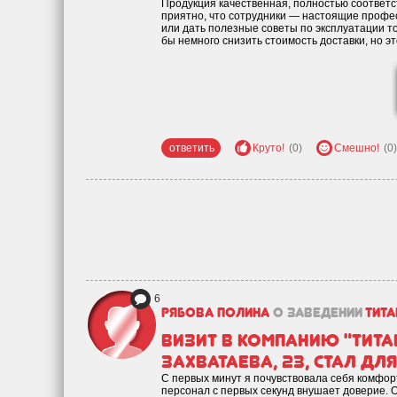
Продукция качественная, полностью соответс
приятно, что сотрудники — настоящие профес
или дать полезные советы по эксплуатации т
бы немного снизить стоимость доставки, но эт
ответить
Круто!
(0)
Смешно!
(0)
6
Рябова Полина
о заведении
Тита
Визит в компанию "Тита
Захватаева, 23, стал дл
С первых минут я почувствовала себя комфор
персонал с первых секунд внушает доверие. О