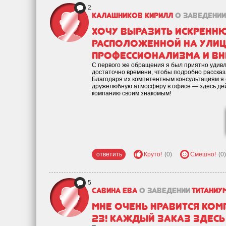
2
Калашников Кирилл
о заведении
Хочу выразить искренн
расположенной на улице
профессионализма и вн
С первого же обращения я был приятно удив
достаточно времени, чтобы подробно рассказ
Благодаря их компетентным консультациям я 
дружелюбную атмосферу в офисе — здесь дейс
компанию своим знакомым!
ответить
Круто!
(0)
Смешно!
(0)
5
Савина Ева
о заведении
Титаниу
Мне очень нравится ком
23! Каждый заказ здесь