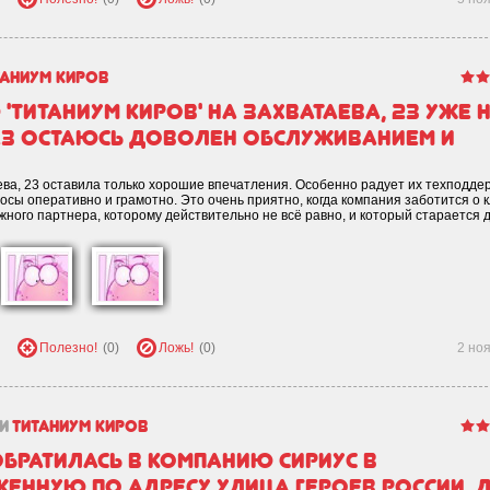
таниум Киров
Титаниум Киров' на Захватаева, 23 уже 
раз остаюсь доволен обслуживанием и
ева, 23 оставила только хорошие впечатления. Особенно радует их техподде
осы оперативно и грамотно. Это очень приятно, когда компания заботится о 
ежного партнера, которому действительно не всё равно, и который старается 
Полезно!
(0)
Ложь!
(0)
2 но
и
Титаниум Киров
обратилась в компанию Сириус в
женную по адресу улица Героев России, 