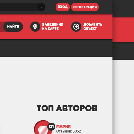
вход
регистрация
заведения
добавить
найти
на карте
объект
ТОП АВТОРОВ
01
Мария
Отзывов: 5352