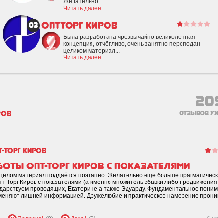
Желательно...
Читать далее
ОптТорг Киров
03
Была разработана чрезвычайно великолепная
концепция, отчётливо, очень занятно переподан
целиком материал...
Читать далее
20
ров
отзывов уж
т-Торг Киров
боты Опт-Торг Киров с показателями
 целом материал поддаётся поэтапно. Желательно еще больше прагматическ
т-Торг Киров с показателями (а именно множитель сбавки либо продвижения 
одарствуем проводящих, Екатерине а также Эдуарду. Фундаментальное пони
меняют лишней информацией. Дружелюбие и практическое намерение проник