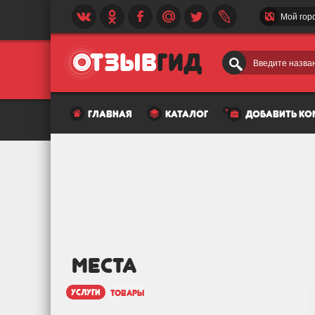
Мой гор
Введите назван
главная
каталог
добавить к
МЕСТА
услуги
товары