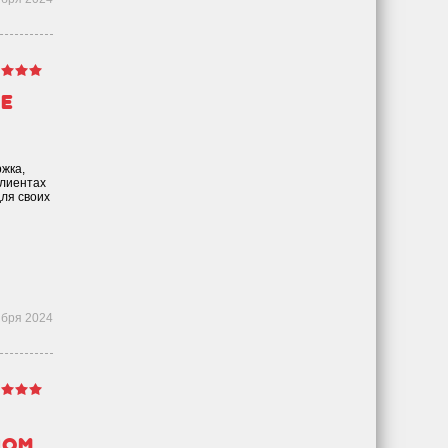
не
ржка,
клиентах
для своих
ября 2024
дом