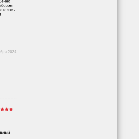
обенно
выбором
хотелось
!
абря 2024
ельный