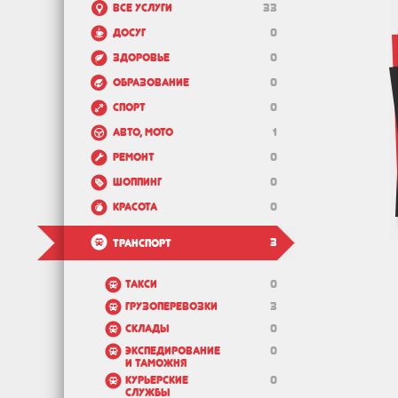
Все услуги
33
Досуг
0
Здоровье
0
Образование
0
Спорт
0
Авто, мото
1
Ремонт
0
Шоппинг
0
Красота
0
3
Транспорт
Такси
0
Грузоперевозки
3
Склады
0
Экспедирование
0
и таможня
Курьерские
0
службы