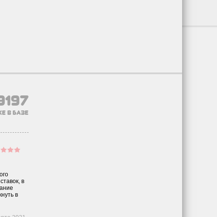
9197
е в базе
ого
ставок, в
мание
нуть в