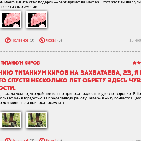
 моего визита стал подарок — сертификат на массаж. Этот жест вызвал улы
е позитивные эмоции.
Полезно!
(0)
Ложь!
(0)
16 но
Титаниум Киров
ию Титаниум Киров на Захватаева, 23, я 
то спустя несколько лет обрету здесь чу
ости.
 а стала чем-то, что действительно приносит радость и удовлетворение. Я б
олняет меня гордостью за проделанную работу. Теперь я живу по-настоящему
 для меня, но и приносит результат.
Полезно!
(0)
Ложь!
(0)
5 но