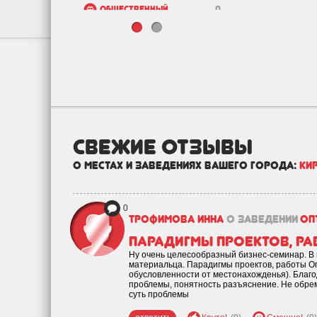
Общественный
0
транспорт
Бизнес
2
Государство
0
Зоо
0
Недвижимость и
1
строительство
свежие отзывы
о местах и заведениях вашего города:
Ки
0
Трофимова Инна
о заведении
Оп
Парадигмы проектов, ра
Ну очень целесообразный бизнес-семинар. В
материальца. Парадигмы проектов, работы Оп
обусловленности от местонахожденья). Благ
проблемы, понятность разъяснение. Не обре
суть проблемы