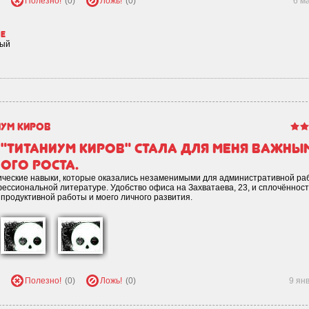
Полезно!
(0)
Ложь!
(0)
6 м
не
ный
иум Киров
"Титаниум Киров" стала для меня важны
ого роста.
ические навыки, которые оказались незаменимыми для административной ра
фессиональной литературе. Удобство офиса на Захватаева, 23, и сплочённост
продуктивной работы и моего личного развития.
Полезно!
(0)
Ложь!
(0)
9 ян