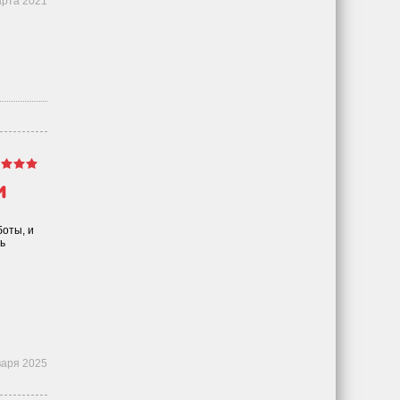
арта 2021
м
боты, и
ь
варя 2025