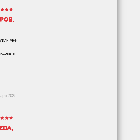
ров,
елили мне
ендовать
варя 2025
ева,