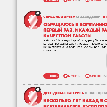
3
Самсонов Артём
о заведении
Ти
Обращаюсь в компанию '
первый раз, и каждый 
качеством работы.
Работа с "Титаниум Киров" по адресу Захвата
которая всегда на связи и решает любые вопр
не на словах, а на деле. Рад, что выбрал над
клиентов.
ответить
Круто!
(0)
Смешно!
(0)
6
Дроздова Екатерина
о заведени
Несколько лет назад я 
Екатеринбурге, располо