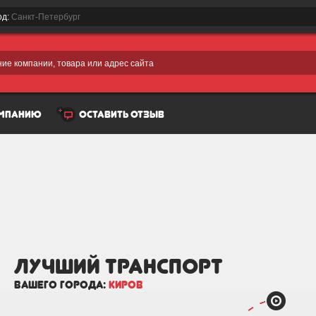
од:
Санкт-Петербург
ие компании, товара или адрес сайта
омпанию
оставить отзыв
лучший Транспорт
вашего города:
Киров