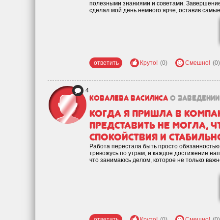
полезными знаниями и советами. Завершением
сделал мой день немного ярче, оставив самы
ответить
Круто!
(0)
Смешно!
(0)
4
Ковалева Василиса
о заведении
Когда я пришла в компан
представить не могла, ч
спокойствия и стабильн
Работа перестала быть просто обязанностью,
тревожусь по утрам, и каждое достижение нап
что занимаюсь делом, которое не только важно
ответить
Круто!
(0)
Смешно!
(0)