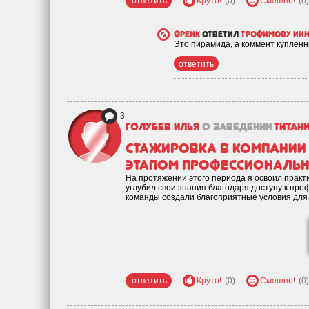
ответить
Круто!
(0)
Смешно!
(0)
Френк
ответил
трофимову ин
Это пирамида, а коммент куплен
ответить
3
Голубев Илья
о заведении
Титан
Стажировка в компании 
этапом профессиональн
На протяжении этого периода я освоил практ
углубил свои знания благодаря доступу к про
команды создали благоприятные условия для 
ответить
Круто!
(0)
Смешно!
(0)