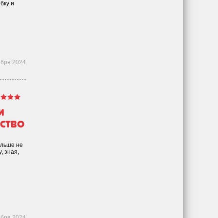
бку и
ября 2024
и
вство
ольше не
, зная,
ября 2024