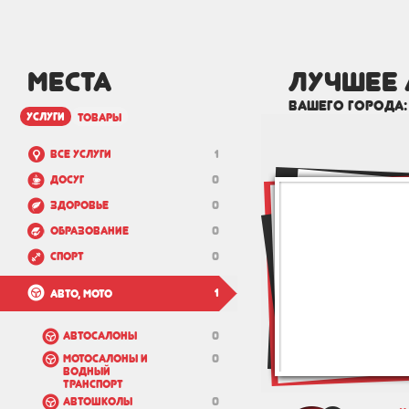
МЕСТА
лучшее 
вашего города
услуги
товары
Все услуги
1
Досуг
0
Здоровье
0
Образование
0
Спорт
0
1
Авто, мото
Автосалоны
0
Мотосалоны и
0
водный
транспорт
Автошколы
0