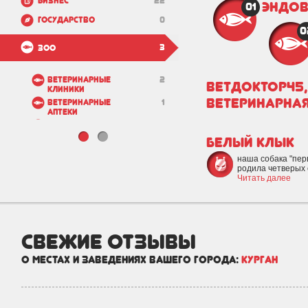
Бизнес
22
Эндов
01
Государство
0
0
3
Зоо
Ветеринарные
2
Ветдоктор45,
клиники
ветеринарна
Ветеринарные
1
аптеки
Зоомагазины
0
Белый клык
Зоогостиницы
0
наша собака "пер
Питомники
0
родила четверых о
Приюты
0
Читать далее
Салоны для
0
животных
Недвижимость и
17
свежие отзывы
строительство
о местах и заведениях вашего города:
Курган