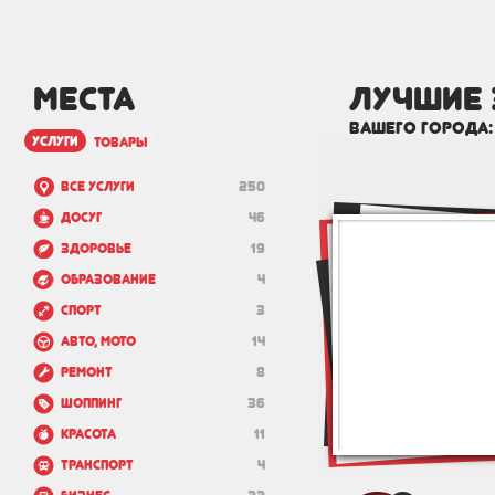
МЕСТА
лучшие
вашего города
услуги
товары
Все услуги
250
Досуг
46
Здоровье
19
Образование
4
Спорт
3
Авто, мото
14
Ремонт
8
Шоппинг
36
Красота
11
Транспорт
4