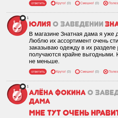
ответить
Круто!
(0)
Смешно!
(0)
Полез
1
Юлия
о заведении
Зн
В магазине Знатная дама я уже 
Люблю их ассортимент очень ст
заказываю одежду в их разделе 
получаются крайне выгодными. К
не меньше.
ответить
Круто!
(0)
Смешно!
(0)
Полез
1
Алёна Фокина
о заве
Дама
Мне тут очень нрави