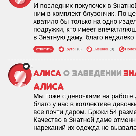
И последних покупочек в Знатной
ним в комплект блузончик. По це
хватило бы только на одно издел
подружки, кто имеет впечатляющ
в Знатную даму, благо недалеко 
ответить
Круто!
(0)
Смешно!
(0)
Полез
1
Алиса
о заведении
Зн
Алиса
Мы тоже с девочками на работе 
благо у нас в коллективе девоч
все почти даром. Брюки 54 разме
Качество в Знатной даме отменн
нареканий их одежда не вызвала