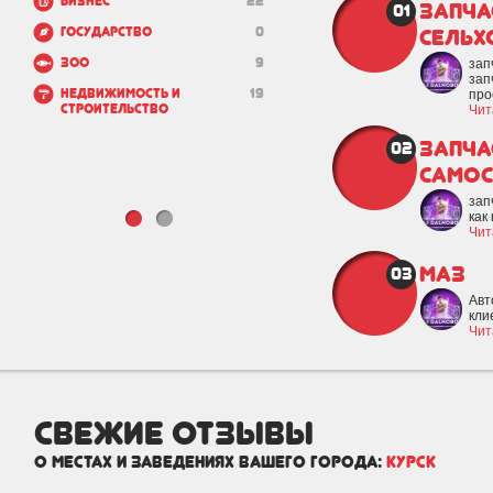
Бизнес
22
Запча
01
Государство
0
сельх
Зоо
9
зап
зап
Недвижимость и
19
про
строительство
Чит
Запча
02
само
зап
как
Чит
МАЗ
03
Авт
кли
Чит
свежие отзывы
о местах и заведениях вашего города:
Курск