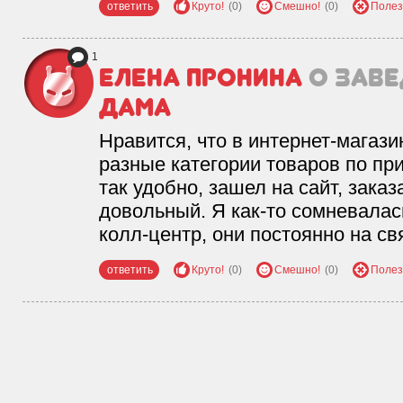
ответить
Круто!
(0)
Смешно!
(0)
Полез
1
Елена Пронина
о зав
Дама
Нравится, что в интернет-магаз
разные категории товаров по пр
так удобно, зашел на сайт, зака
довольный. Я как-то сомневалас
колл-центр, они постоянно на св
ответить
Круто!
(0)
Смешно!
(0)
Полез