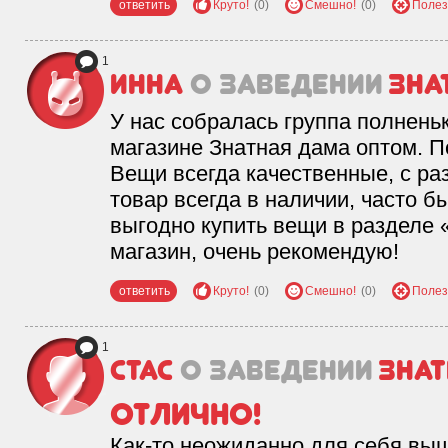
ответить
Круто!
(0)
Смешно!
(0)
Полез
1
Инна
о заведении
Зна
У нас собралась группа полнень
магазине Знатная дама оптом. П
Вещи всегда качественные, с ра
товар всегда в наличии, часто 
выгодно купить вещи в разделе
магазин, очень рекомендую!
ответить
Круто!
(0)
Смешно!
(0)
Полез
1
Стас
о заведении
Знат
Отлично!
Как-то неожиданно для себя выш