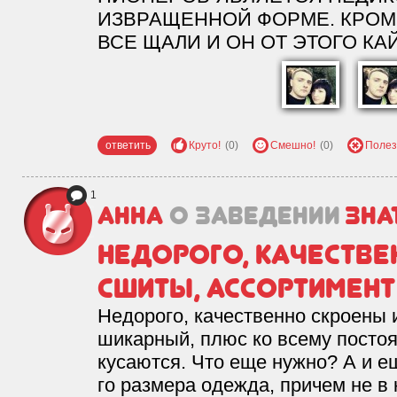
ИЗВРАЩЕННОЙ ФОРМЕ. КРОМЕ
ВСЕ ЩАЛИ И ОН ОТ ЭТОГО КА
ответить
Круто!
(0)
Смешно!
(0)
Полез
1
Анна
о заведении
Зна
Недорого, качестве
сшиты, ассортимент
Недорого, качественно скроены 
шикарный, плюс ко всему посто
кусаются. Что еще нужно? А и ещ
го размера одежда, причем не в 