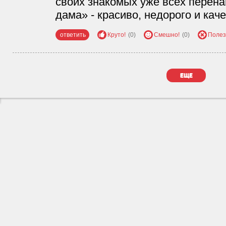
своих знакомых уже всех перена
дама» - красиво, недорого и кач
ответить
Круто!
(0)
Смешно!
(0)
Полез
еще