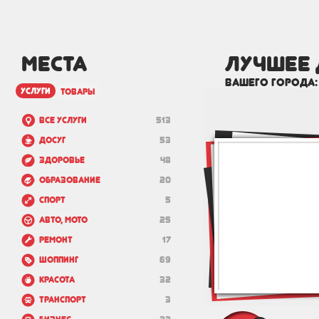
МЕСТА
лучшее 
вашего города
услуги
товары
Все услуги
513
Досуг
53
Здоровье
48
Образование
20
Спорт
5
Авто, мото
25
Ремонт
17
Шоппинг
69
Красота
32
Транспорт
3