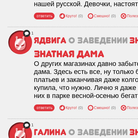
нашей русской. Девочки, настоя
ответить
Круто!
(0)
Смешно!
(0)
Полез
1
Ядвига
о заведении
З
Знатная Дама
О других магазинах давно забыт
дама. Здесь есть все, ну только 
платьев и заканчивая даже колго
купила, что нужно. Лично я даже
них в парке весной-осенью бегат
ответить
Круто!
(0)
Смешно!
(0)
Полез
1
Галина
о заведении
З