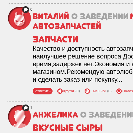
0
Виталий
о заведении
автозапчастей
запчасти
Качество и доступность автозап
наилучшее решение вопроса.Дос
время,задержек нет.Экономия и 
магазином.Рекомендую автолюби
и сделать заказ или покупку...
ответить
Круто!
(0)
Смешно!
(0)
Полез
1
Анжелика
о заведени
Вкусные сыры