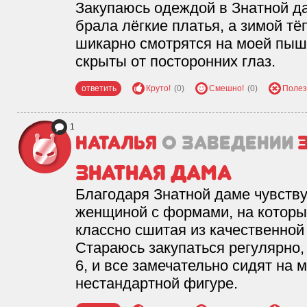
Закупаюсь одеждой в Знатной да
брала лёгкие платья, а зимой т
шикарно смотрятся на моей пыш
скрыты от посторонних глаз.
ответить
Круто!
(0)
Смешно!
(0)
Полез
1
Наталья
о заведении
Знатная дама
Благодаря Знатной даме чувств
женщиной с формами, на которы
классно сшитая из качественной
Стараюсь закупаться регулярно,
6, и все замечательно сидят на 
нестандартной фигуре.