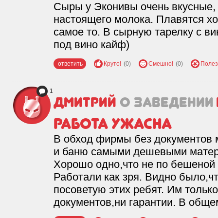
Сыры у Эконивы очень вкусные, 
настоящего молока. Плавятся х
самое то. В сырную тарелку с ви
под вино кайф)
ответить
Круто!
(0)
Смешно!
(0)
Полез
1
Дмитрий
о заведении
Работа ужасна
В обход фирмы без документов 
и баню самыми дешевыми матер
Хорошо одно,что не по бешеной 
Работали как зря. Видно было,ч
посоветую этих ребят. Им только
документов,ни гарантии. В обще