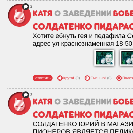
2
КАТЯ
о заведении
Боб
СОЛДАТЕНКО ПИДАРА
Хотите ебнуть гея и педафила 
адрес ул краснознаменная 18-5
ответить
Круто!
(0)
Смешно!
(0)
Полез
2
КАТЯ
о заведении
Боб
СОЛДАТЕНКО ПИДАРА
СОЛДАТЕНКО ЮРИЙ В МАГАЗИ
ПИОНЕРОВ ЯВЛЯЕТСЯ ПЕДИКО