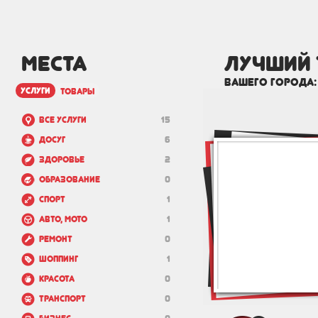
МЕСТА
лучший 
вашего города
услуги
товары
Все услуги
15
Досуг
6
Здоровье
2
Образование
0
Спорт
1
Авто, мото
1
Ремонт
0
Шоппинг
1
Красота
0
Транспорт
0