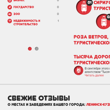
Бизнес
0
Сириус
01
Государство
0
турис
Зоо
0
0
Недвижимость и
1
строительство
Роза ветров,
туристическо
Тысяча дорог
туристическо
В сентябре этого 
агентством "Тысяч
Читать далее
свежие отзывы
о местах и заведениях вашего города:
Ленинск-Ку