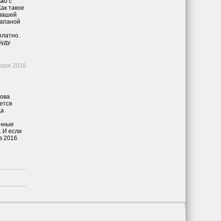
ко с
ак такое
 вашей
рапаной
платно.
буду
варя 2016
кова
ется
да
анные
. И если
в 2016