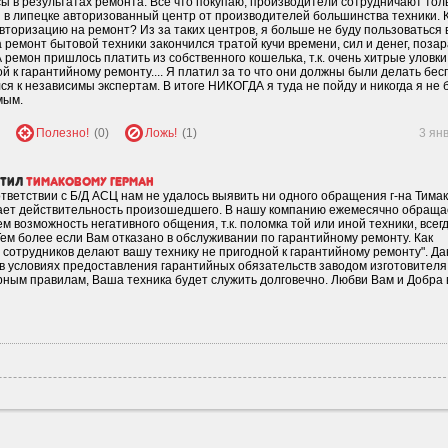
сы в результатах ремонта. Все что покупаю, производители сотрудничают толь
в липецке авторизованный центр от производителей большинства техники. К
вторизацию на ремонт? Из за таких центров, я больше не буду пользоваться
на ремонт бытовой техники закончился тратой кучи времени, сил и денег, поза
 ремон пришлось платить из собственного кошелька, т.к. очень хитрые уловки
й к гарантийному ремонту.... Я платил за то что они должны были делать бес
ся к независимы экспертам. В итоге НИКОГДА я туда не пойду и никогда я не 
мым.
Полезно!
(0)
Ложь!
(1)
3 ян
етил
тимаковому герман
тветствии с Б/Д АСЦ нам не удалось выявить ни одного обращения г-на Тима
ает действительность произошедшего. В нашу компанию ежемесячно обраща
м возможность негативного общения, т.к. поломка той или иной техники, всег
ем более если Вам отказано в обслуживании по гарантийному ремонту. Как
и сотрудников делают вашу технику не пригодной к гарантийному ремонту". Д
ы в условиях предоставления гарантийных обязательств заводом изготовителя
ным правилам, Ваша техника будет служить долговечно. Любви Вам и Добра 