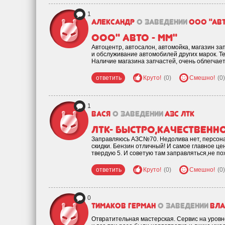
1
Александр
о заведении
ООО "Авт
ООО" Авто - ММ"
Автоцентр, автосалон, автомойка, магазин зап
и обслуживание автомобилей других марок. 
Наличие магазина запчастей, очень облегчает
ответить
Круто!
(0)
Смешно!
(0)
1
Вася
о заведении
АЗС ЛТК
ЛТК- БЫСТРО,КАЧЕСТВЕННО
Заправляюсь АЗС№70. Недолива нет, персонал
скидки. Бензин отличный! И самое главное це
твердую 5. И советую там заправляться,не по
ответить
Круто!
(0)
Смешно!
(0)
0
Тимаков Герман
о заведении
Вл
Отвратительная мастерская. Сервис на уровне