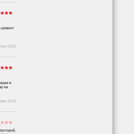
н ремонт
.
ября 2023
акции и
ку на
варя 2019
конторой,