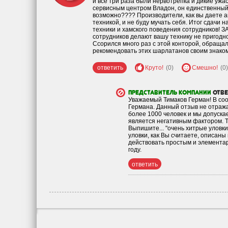
и все три раза были нервотрепка и дикие ужа
сервисным центром Владон, он единственный 
возможно???? Производители, как вы даете а
техникой, и не буду мучать себя. Итог сдачи 
техники и хамского поведения сотрудников! ЗА
сотрудников делают вашу технику не пригодно
Ссорился много раз с этой конторой, обращал
рекомендовать этих шарлатанов своим знако
ответить
Круто!
(0)
Смешно!
(0)
Представитель компании
отв
Уважаемый Тимаков Герман! В соо
Германа. Данный отзыв не отраж
более 1000 человек и мы допускае
является негативным фактором. Т
Выпишите... "очень хитрые уловк
уловки, как Вы считаете, описан
действовать простым и элементар
году.
ответить