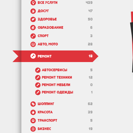
Все услуги
439
Досуг
47
Здоровье
50
Образование
6
Спорт
3
Авто, мото
28
18
Ремонт
Автосервисы
5
Ремонт техники
12
Ремонт мебели
0
Ремонт одежды
1
Шоппинг
62
Красота
39
Транспорт
5
Бизнес
19