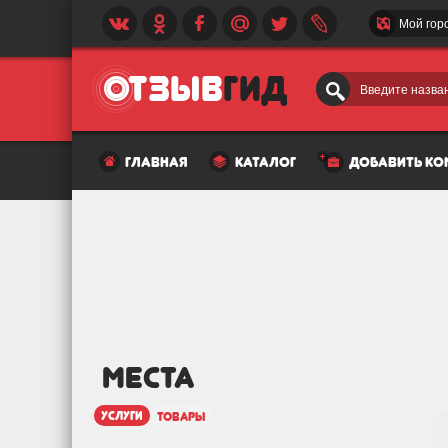
Мой гор
Введите назван
главная
каталог
добавить к
МЕСТА
услуги
товары