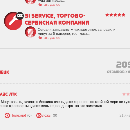
куда идти,ведь...
Читать далее
3i Service, торгово-
03
сервисная компания
Сегодня заправлял у них картридж, заправили
минут за 5 наверно, тест лист...
Читать далее
20
пецк
отзывов уж
АЗС ЛТК
Могу сказать, качество бензина очень даже хорошее, по крайней мере не хуж
внению в роснефтью даже меньше, неоднократно это замечала.
Полезно!
(0)
Ложь!
(0)
21 ян