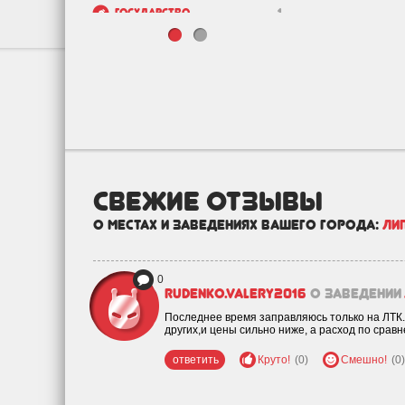
Государство
1
Зоо
8
Недвижимость и
18
строительство
свежие отзывы
о местах и заведениях вашего города:
Ли
0
rudenko.valery2016
о заведении
Последнее время заправляюсь только на ЛТК. 
других,и цены сильно ниже, а расход по сра
ответить
Круто!
(0)
Смешно!
(0)