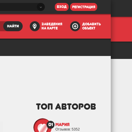
вход
регистрация
заведения
добавить
найти
на карте
объект
ТОП АВТОРОВ
01
Мария
Отзывов: 5352