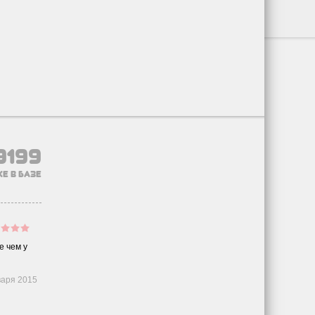
9199
е в базе
е чем у
варя 2015