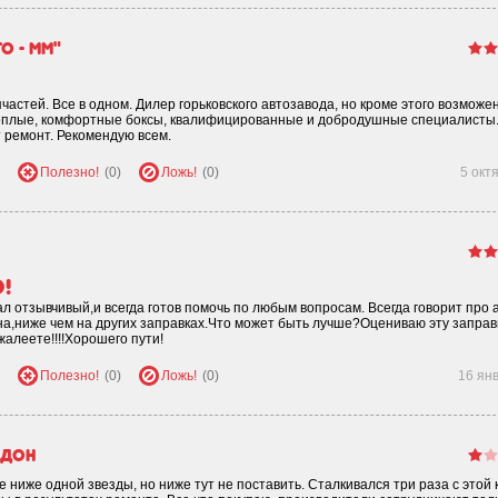
о - ММ"
частей. Все в одном. Дилер горьковского автозавода, но кроме этого возможе
Теплые, комфортные боксы, квалифицированные и добродушные специалисты
 ремонт. Рекомендую всем.
Полезно!
(0)
Ложь!
(0)
5 окт
!
 отзывчивый,и всегда готов помочь по любым вопросам. Всегда говорит про 
на,ниже чем на других заправках.Что может быть лучше?Оцениваю эту заправ
жалеете!!!!Хорошего пути!
Полезно!
(0)
Ложь!
(0)
16 ян
адон
 ниже одной звезды, но ниже тут не поставить. Сталкивался три раза с этой 