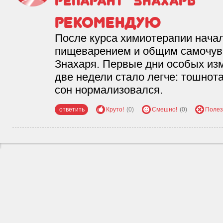
репарант "Знахарь"
Рекомендую
После курса химиотерапии нача
пищеварением и общим самочув
Знахаря. Первые дни особых изм
две недели стало легче: тошнот
сон нормализовался.
ответить
Круто!
(0)
Смешно!
(0)
Полез