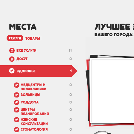
МЕСТА
лучшее
вашего города
услуги
товары
Все услуги
11
Досуг
0
1
Здоровье
Медцентры и
0
Поликлиники
Больницы
0
Роддома
0
Центры
0
планирования
Женские
0
консультации
Стоматология
0