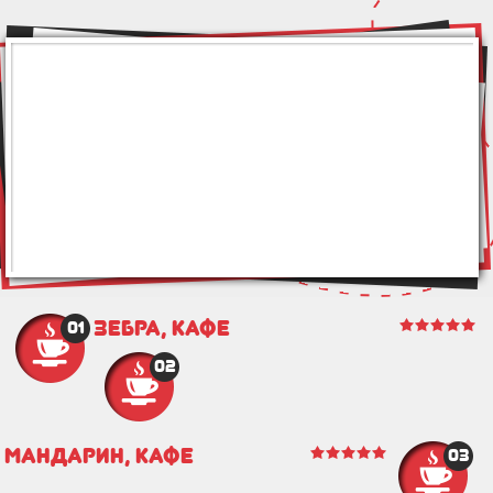
Зебра, кафе
01
02
Мандарин, кафе
03