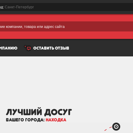
од:
Санкт-Петербург
ие компании, товара или адрес сайта
омпанию
оставить отзыв
лучший Досуг
вашего города:
Находка