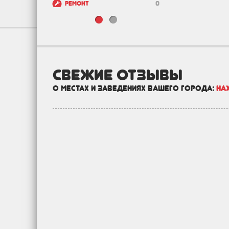
Ремонт
0
Шоппинг
9
Красота
1
Транспорт
1
Бизнес
6
свежие отзывы
Государство
0
о местах и заведениях вашего города:
На
Зоо
0
Недвижимость и
2
строительство