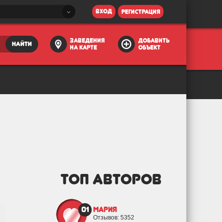
вход
регистрация
заведения
добавить
найти
на карте
объект
ТОП АВТОРОВ
01
Мария
Отзывов: 5352