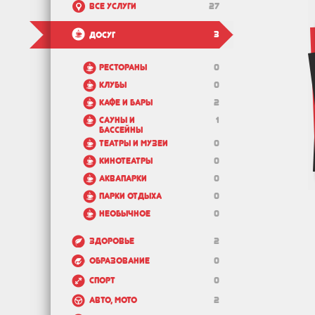
Все услуги
27
3
Досуг
Рестораны
0
Клубы
0
Кафе и бары
2
Сауны и
1
бассейны
Театры и музеи
0
Кинотеатры
0
Аквапарки
0
Парки отдыха
0
Необычное
0
Здоровье
2
Образование
0
Спорт
0
Авто, мото
2