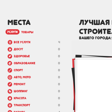
МЕСТА
лучшая 
строите
услуги
товары
вашего города
Все услуги
4
Досуг
0
Здоровье
0
Образование
0
Спорт
0
Авто, мото
0
Ремонт
0
Шоппинг
0
Красота
0
Транспорт
0