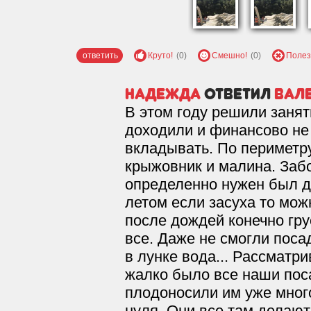
ответить
Круто!
(0)
Смешно!
(0)
Полез
Надежда
ответил
вале
В этом году решили занят
доходили и финансово не
вкладывать. По периметру
крыжовник и малина. Забо
определенно нужен был д
летом если засуха то мож
после дождей конечно грус
все. Даже не смогли посад
в лунке вода... Рассматр
жалко было все наши пос
плодоносили им уже много
нуля. Они все там делают 