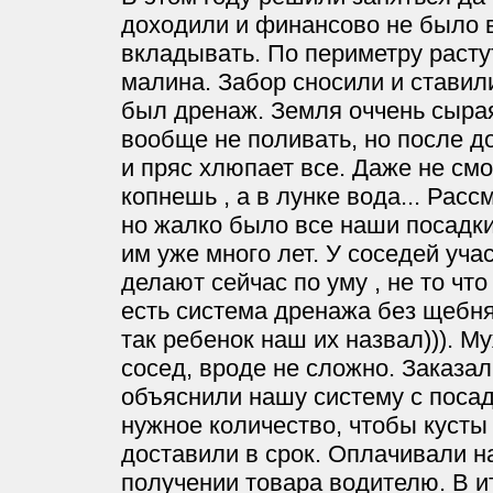
доходили и финансово не было 
вкладывать. По периметру расту
малина. Забор сносили и ставил
был дренаж. Земля оччень сырая
вообще не поливать, но после до
и пряс хлюпает все. Даже не смог
копнешь , а в лунке вода... Рас
но жалко было все наши посадк
им уже много лет. У соседей учас
делают сейчас по уму , не то что 
есть система дренажа без щебня
так ребенок наш их назвал))). М
сосед, вроде не сложно. Заказа
объяснили нашу систему с посад
нужное количество, чтобы кусты
доставили в срок. Оплачивали н
получении товара водителю. В ит