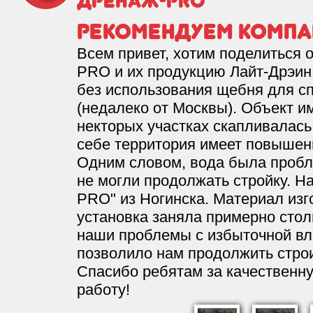
Дренаж-PRO
Оценка
0
недвижимости
Рекомендуем компа
Всем привет, хотим поделиться
PRO и их продукцию Лайт-Дрэин.
без использования щебня для с
(недалеко от Москвы). Объект и
некторых участках скапливалась
себе территория имеет повышен
Одним словом, вода была пробл
не могли продолжать стройку. 
PRO" из Ногинска. Материал изг
установка заняла примерно стол
наши проблемы с избыточной вла
позволило нам продолжить строи
Спасибо ребятам за качественн
работу!