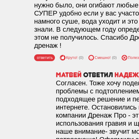
нужно было, они огибают любые 
СУПЕР удобно если у вас участо
намного суше, вода уходит и эт
знали. В следующем году опреде
этом не получилось. Спасибо Д
дренаж !
ответить
Круто!
(0)
Смешно!
(0)
Полез
Матвей
ответил
надеж
Согласен. Тоже хочу под
проблемы с подтоплением
подходящее решение и пе
интернете. Остановились 
компании Дренаж Про - эт
использования гравия и щ
наше внимание- звучит мо