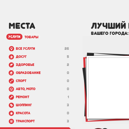
МЕСТА
лучший 
вашего города
услуги
товары
Все услуги
26
Досуг
5
Здоровье
2
Образование
0
Спорт
0
Авто, мото
0
Ремонт
1
Шоппинг
3
Красота
0
Транспорт
3