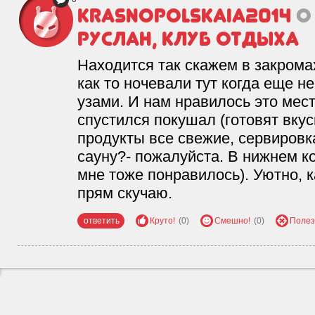
krasnopolskaia2014
о
Руслан, клуб отдыха
Находится так скажем в закрома
как то ночевали тут когда еще 
узами. И нам нравилось это мест
спустился покушал (готовят вку
продукты все свежие, сервировка
сауну?- пожалуйста. В нижнем ко
мне тоже понравилось). Уютно, к
прям скучаю.
ответить
Круто!
(0)
Смешно!
(0)
Полез