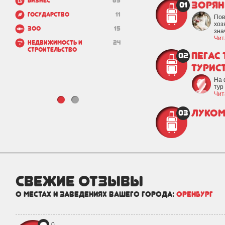
Бизнес
65
Зорян
01
Государство
11
Пов
хоз
Зоо
15
знач
Чит
Недвижимость и
24
строительство
Пегас 
02
турис
На 
тур
Чит
Луком
03
свежие отзывы
о местах и заведениях вашего города:
Оренбург
0