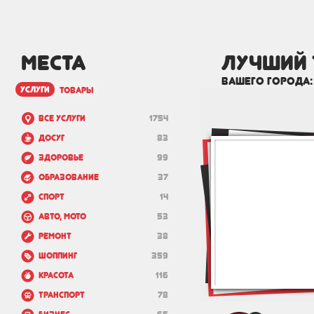
МЕСТА
лучший 
вашего города
услуги
товары
Все услуги
1754
Досуг
83
Здоровье
99
Образование
37
Спорт
14
Авто, мото
53
Ремонт
38
Шоппинг
359
Красота
116
Транспорт
78