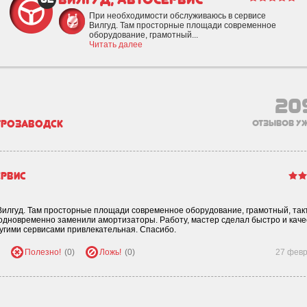
При необходимости обслуживаюсь в сервисе
Вилгуд. Там просторные площади современное
оборудование, грамотный...
Читать далее
20
трозаводск
отзывов уж
ервис
Вилгуд. Там просторные площади современное оборудование, грамотный, та
одновременно заменили амортизаторы. Работу, мастер сделал быстро и кач
ругими сервисами привлекательная. Спасибо.
Полезно!
(0)
Ложь!
(0)
27 фев