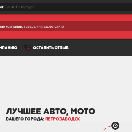
од:
Санкт-Петербург
ие компании, товара или адрес сайта
омпанию
оставить отзыв
лучшее Авто, мото
вашего города:
Петрозаводск