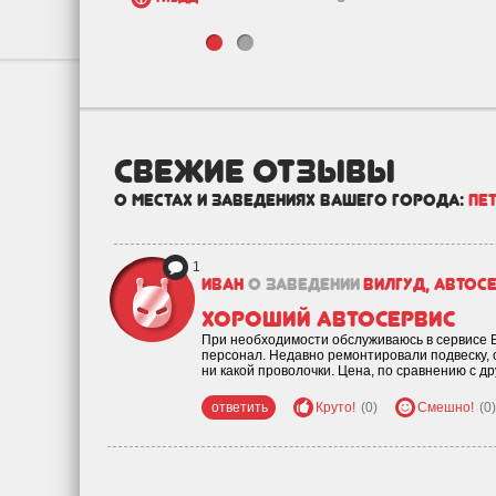
МРЭО
0
Ремонт
0
Шоппинг
8
Красота
5
свежие отзывы
Транспорт
3
Бизнес
16
о местах и заведениях вашего города:
Пе
Государство
0
Зоо
2
1
Иван
о заведении
ВилГУД, автос
Недвижимость и
3
строительство
Хороший автосервис
При необходимости обслуживаюсь в сервисе 
персонал. Недавно ремонтировали подвеску, 
ни какой проволочки. Цена, по сравнению с д
ответить
Круто!
(0)
Смешно!
(0)