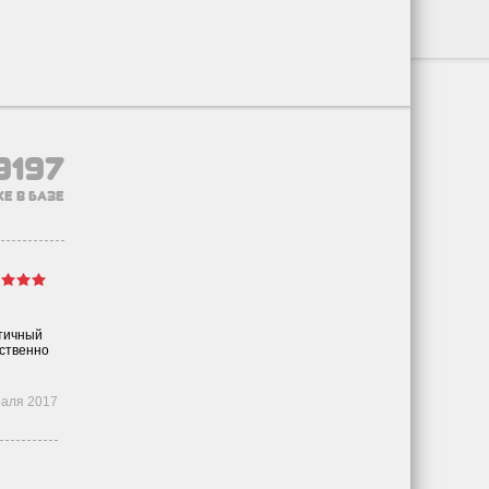
9197
е в базе
ктичный
ественно
раля 2017