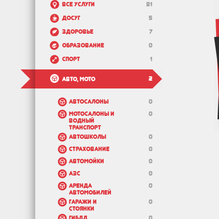
Все услуги
81
Досуг
5
Здоровье
7
Образование
0
Спорт
1
2
Авто, мото
Автосалоны
0
Мотосалоны и
0
водный
транспорт
Автошколы
0
Страхование
0
Автомойки
0
АЗС
0
Аренда
0
автомобилей
Гаражи и
0
стоянки
ГИБДД
0