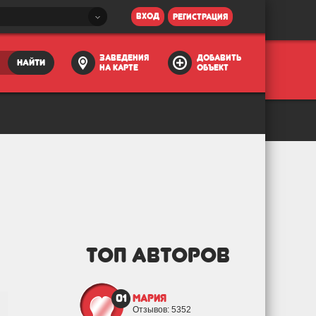
вход
регистрация
заведения
добавить
найти
на карте
объект
ТОП АВТОРОВ
01
Мария
Отзывов: 5352