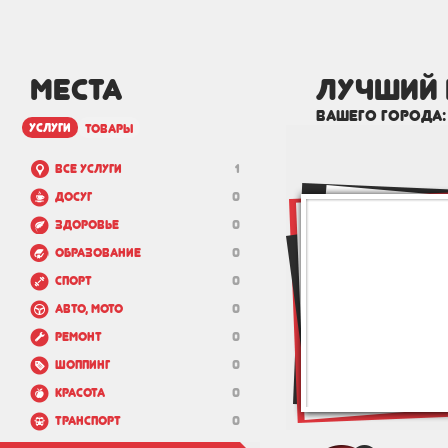
МЕСТА
лучший 
вашего города
услуги
товары
Все услуги
1
Досуг
0
Здоровье
0
Образование
0
Спорт
0
Авто, мото
0
Ремонт
0
Шоппинг
0
Красота
0
Транспорт
0