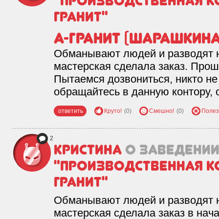
"Производственная ко
Недвижимость и
0
Гранит"
строительство
А-гранит (шарашкина
Обманывают людей и разводят н
мастерская сделала заказ. Прошё
Пытаемся дозвониться, никто не 
обращайтесь в данную контору, о
ответить
Круто!
(0)
Смешно!
(0)
Полез
2
Кристина
о заведени
"Производственная ко
Гранит"
Обманывают людей и разводят н
мастерская сделала заказ в нача