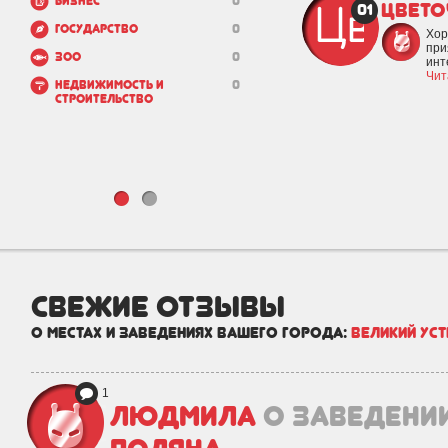
Бизнес
0
Цвето
01
Государство
0
Хор
при
Зоо
0
инт
Чит
Недвижимость и
0
строительство
свежие отзывы
о местах и заведениях вашего города:
Великий Ус
1
Людмила
о заведени