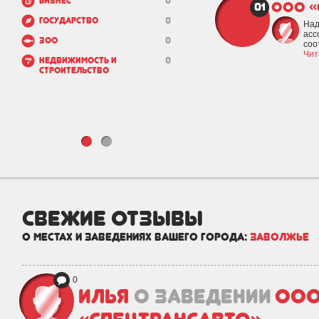
Бизнес
0
ООО «
01
Государство
0
Над
асс
Зоо
0
соо
Чит
Недвижимость и
0
строительство
свежие отзывы
о местах и заведениях вашего города:
Заволжье
0
Илья
о заведении
ОО