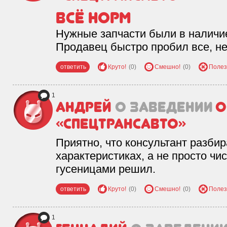
Всё норм
Нужные запчасти были в наличи
Продавец быстро пробил все, н
ответить
Круто!
(0)
Смешно!
(0)
Полез
1
Андрей
о заведении
О
«Спецтрансавто»
Приятно, что консультант разбир
характеристиках, а не просто чи
гусеницами решил.
ответить
Круто!
(0)
Смешно!
(0)
Полез
1