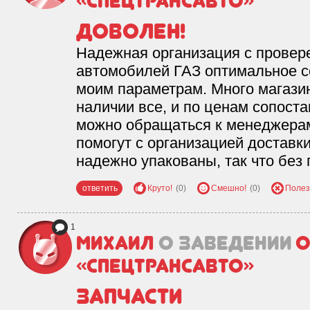
«Спецтрансавто»
Доволен!
Надежная организация с провер
автомобилей ГАЗ оптимальное с
моим параметрам. Много магазин
наличии все, и по ценам сопост
можно обращаться к менеджерам
помогут с организацией доставки
надежно упакованы, так что без 
ответить
Круто!
(0)
Смешно!
(0)
Полез
1
Михаил
о заведении
«Спецтрансавто»
Запчасти