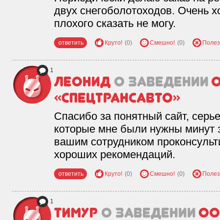
двух снегоболотоходов. Очень х
плохого сказать не могу.
ответить
Круто!
(0)
Смешно!
(0)
Полез
1
Леонид
о заведении
«Спецтрансавто»
Спасибо за понятный сайт, серье
которые мне были нужны минут за
вашим сотрудником проконсульти
хороших рекомендаций.
ответить
Круто!
(0)
Смешно!
(0)
Полез
1
Тимур
о заведении
ОО