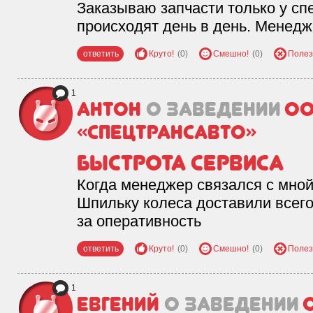
Заказываю запчасти только у сп
происходят день в день. Менедж
ответить
Круто!
(0)
Смешно!
(0)
Полез
1
Антон
о заведении
О
«Спецтрансавто»
Быстрота сервиса
Когда менеджер связался с мной
Шпильку колеса доставили всего
за оперативность
ответить
Круто!
(0)
Смешно!
(0)
Полез
1
Евгений
о заведении