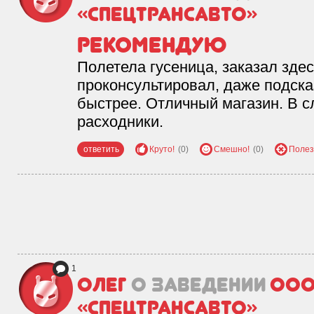
«Спецтрансавто»
Рекомендую
Полетела гусеница, заказал зде
проконсультировал, даже подска
быстрее. Отличный магазин. В 
расходники.
ответить
Круто!
(0)
Смешно!
(0)
Полез
1
Олег
о заведении
ОО
«Спецтрансавто»