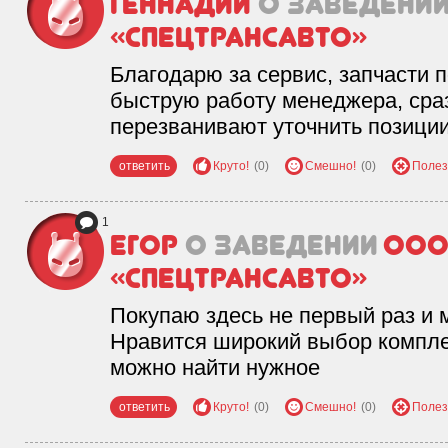
Геннадий
о заведени
«Спецтрансавто»
Благодарю за сервис, запчасти 
быструю работу менеджера, сраз
перезванивают уточнить позиции
ответить
Круто!
(0)
Смешно!
(0)
Полез
1
Егор
о заведении
ОО
«Спецтрансавто»
Покупаю здесь не первый раз и 
Нравится широкий выбор компле
можно найти нужное
ответить
Круто!
(0)
Смешно!
(0)
Полез