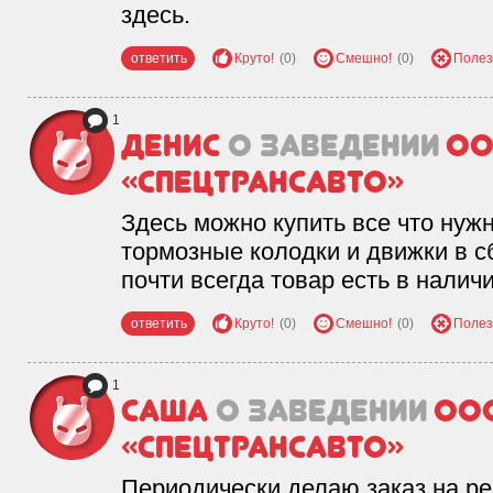
здесь.
ответить
Круто!
(0)
Смешно!
(0)
Полез
1
Денис
о заведении
О
«Спецтрансавто»
Здесь можно купить все что нужн
тормозные колодки и движки в сб
почти всегда товар есть в наличи
ответить
Круто!
(0)
Смешно!
(0)
Полез
1
Саша
о заведении
ОО
«Спецтрансавто»
Периодически делаю заказ на р