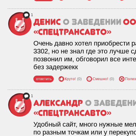
1
Денис
о заведении
О
«Спецтрансавто»
Очень давно хотел приобрести р
3302, но не знал где это лучше 
позвонил им, обговорил все инт
без задержекк
ответить
Круто!
(0)
Смешно!
(0)
Полез
1
Александр
о заведен
«Спецтрансавто»
Удобный сайт, много нужные мел
по разным точкам или у перекуп