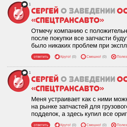
1
Сергей
о заведении
О
«Спецтрансавто»
Отмечу компанию с положительно
после покупки все запчасти буду
было никаких проблем при экспл
ответить
Круто!
(0)
Смешно!
(0)
Полез
1
Сергей
о заведении
О
«Спецтрансавто»
Меня устраивает как с ними можн
на рынке запчастей для грузовог
подделок, а здесь купил все ори
ответить
Круто!
(0)
Смешно!
(0)
Полез