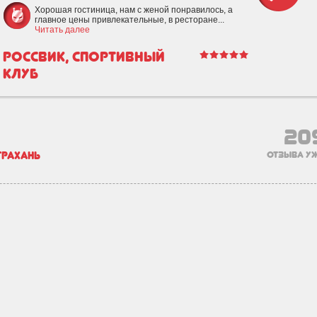
Хорошая гостиница, нам с женой понравилось, а
главное цены привлекательные, в ресторане...
Читать далее
Россвик, cпортивный
клуб
20
трахань
отзыва уж