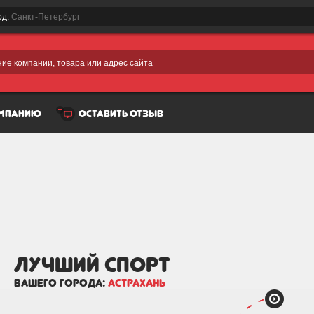
од:
Санкт-Петербург
ие компании, товара или адрес сайта
омпанию
оставить отзыв
лучший Спорт
вашего города:
Астрахань