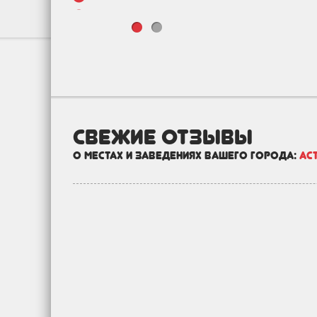
Государство
2
Зоо
2
Недвижимость и
13
строительство
свежие отзывы
о местах и заведениях вашего города:
Ас