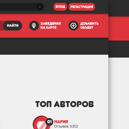
вход
регистрация
заведения
добавить
найти
на карте
объект
ТОП АВТОРОВ
01
Мария
Отзывов: 5352