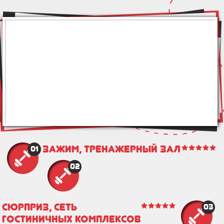
ЗаЖим, тренажерный зал
01
02
Сюрприз, сеть
03
гостиничных комплексов