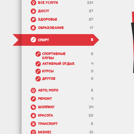
Все услуги
331
Досуг
37
Здоровье
27
Образование
17
5
Спорт
Спортивные
2
клубы
Активный отдых
4
Курсы
0
Другое
0
Авто, мото
8
Ремонт
4
Шоппинг
34
Красота
33
Транспорт
5
Бизнес
31