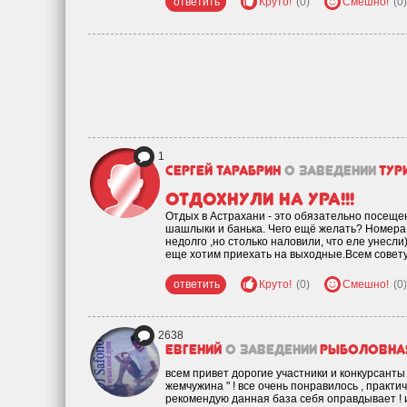
ответить
Круто!
(0)
Смешно!
(0)
1
Сергей Тарабрин
о заведении
Тур
Отдохнули на ура!!!
Отдых в Астрахани - это обязательно посеще
шашлыки и банька. Чего ещё желать? Номера 
недолго ,но столько наловили, что еле унесли
еще хотим приехать на выходные.Всем совету
ответить
Круто!
(0)
Смешно!
(0)
2638
евгений
о заведении
Рыболовная
всем привет дорогие участники и конкурсанты 
жемчужина " ! все очень понравилось , практич
рекомендую данная база себя оправдывает ! 