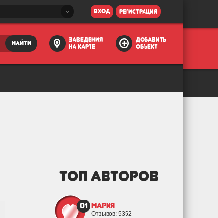
вход
регистрация
заведения
добавить
найти
на карте
объект
ТОП АВТОРОВ
01
Мария
Отзывов: 5352