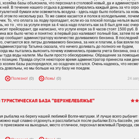
, хозяйка базы объяснила, что персонал в столовой новый, да и администрат
к ней. В течение нашего отдыха в домиках убирались каждый день за что огр
туалетной бумаги или освежитель воздуха - здесь надо было побегать за нов
 этом по нескольку раз. То же самое касается и полок в холодильнике, почем
ек. То, что оплата за лодку пропадает, если из-за плохой погоды нельзя вых
 но то , что за услуги егеря за 4 часа надо платить как за 8 был для нас оче
сит прейскурант, где написано, что услуги егеря за 8 часов стоят 1500 руб. В
на все было четко и понятно: в первый раз наливают полный бак, затем по 
бар сообщает администратору количество доливаемого бензина. В последний
о, считаются все литры доливаемого бензина, за них и платим, а бак взяли п
 администратор Татьяна сказала, что ничего доливать до полного не будем,
Когда мы пытались выяснить почему изменились правила учета бензина, она с
 мы туда воды налили. Мы были просто обескуражены. Обращение за помощью
же позицию. Правда спустя некоторое время администратор принесла нам день
о хозяин базы распорядился, но осадочек остался. Очень надеюсь, что несмо
сь довольны, но мы больше на эту базу не поедем.
Полезно!
(0)
Ложь!
(0)
24 авг
и
Туристическая база "Верхнелебяжье"
ная рыбалка на берегу нашей любимой Волги-матушки. И лучше всего рыбачит 
можно ещё славно отдохнуть и расслабиться после рыбалки.Есть бассейн, у
сто приезжаем на выходных, место отличное, персонал вежливый.Природа, св