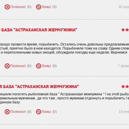
Полезно!
(0)
Ложь!
(0)
30 ап
база "Астраханская жемчужина"
хорошо провести время, порыбачить. Остались очень довольны предлагаемым
истый, приятно было в нем находится. Порыбачили тоже на славу. Одним слов
 и переполнеными новых эиоций, обсуждали поездку еще неделю. Вернемся
Полезно!
(0)
Ложь!
(0)
7 фев
 база "Астраханская жемчужина"
и решили посетить рыболовная база " Астраханская жемчужина " ! на этой рыб
нормальным мужчинам , да что там , просто мужикам отдохнуть и порыбачить ! 
данную базу
Полезно!
(0)
Ложь!
(0)
19 ян