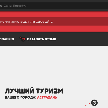
од:
Санкт-Петербург
ие компании, товара или адрес сайта
омпанию
оставить отзыв
лучший Туризм
вашего города:
Астрахань