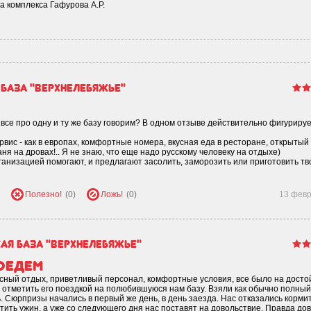
 комплекса Гафурова А.Р.
 база "Верхнелебяжье"
 все про одну и ту же базу говорим? В одном отзыве действительно фигуриру
рвис - как в европах, комфортные номера, вкусная еда в ресторане, открытый
я на дровах!.. Я не знаю, что еще надо русскому человеку на отдыхе)
ганизацией помогают, и предлагают засолить, заморозить или приготовить тв
Полезно!
(0)
Ложь!
(0)
13 фев
кая база "Верхнелебяжье"
поедем
расный отдых, приветливый персонал, комфортные условия, все было на дост
и отметить его поездкой на полюбившуюся нам базу. Взяли как обычно полный
ь. Сюрпризы начались в первый же день, в день заезда. Нас отказались корми
тить ужин, а уже со следующего дня нас поставят на довольствие. Правда до