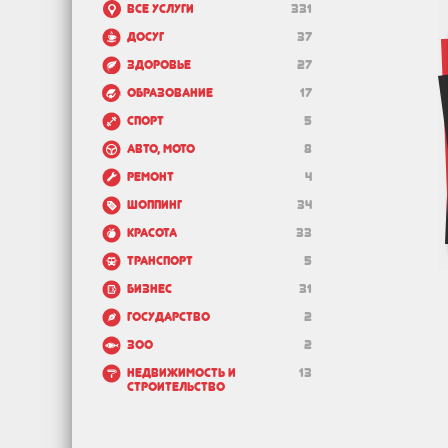
Все услуги
331
Досуг
37
Здоровье
27
Образование
17
Спорт
5
Авто, мото
8
Ремонт
4
Шоппинг
34
Красота
33
Транспорт
5
Бизнес
31
Государство
2
Зоо
2
Недвижимость и
13
строительство