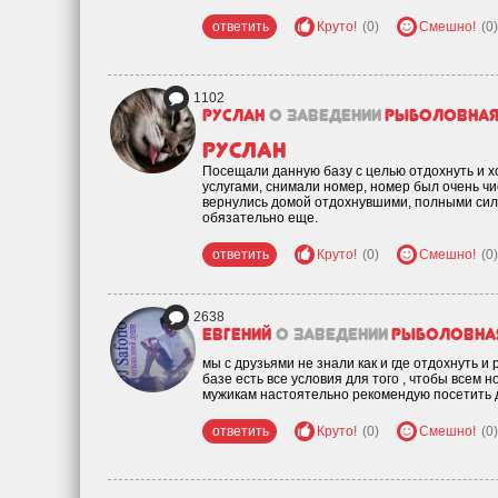
ответить
Круто!
(0)
Смешно!
(0)
1102
Руслан
о заведении
Рыболовная 
Руслан
Посещали данную базу с целью отдохнуть и 
услугами, снимали номер, номер был очень ч
вернулись домой отдохнувшими, полными сил
обязательно еще.
ответить
Круто!
(0)
Смешно!
(0)
2638
евгений
о заведении
Рыболовная
мы с друзьями не знали как и где отдохнуть 
базе есть все условия для того , чтобы всем 
мужикам настоятельно рекомендую посетить 
ответить
Круто!
(0)
Смешно!
(0)