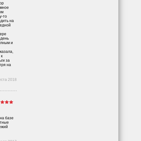
ор
омное
ым
у-то
одить на
редной
мере
 день
олным и
казала,
 к
ги за
тря на
уста 2018
на базе
ютные
ежий