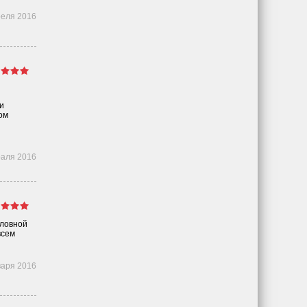
реля 2016
и
ом
раля 2016
оловной
всем
варя 2016