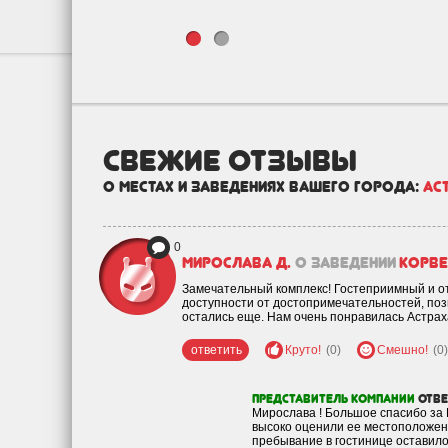
свежие отзывы
о местах и заведениях вашего города:
Ас
0
Мирослава Д.
о заведении
Корве
Замечательный комплекс! Гостеприимный и от
доступности от достопримечательностей, поз
остались еще. Нам очень понравилась Астраха
ответить
Круто!
(0)
Смешно!
(0)
Представитель компании
отв
Мирослава ! Большое спасибо за 
высоко оценили ее местоположени
пребывание в гостинице оставило