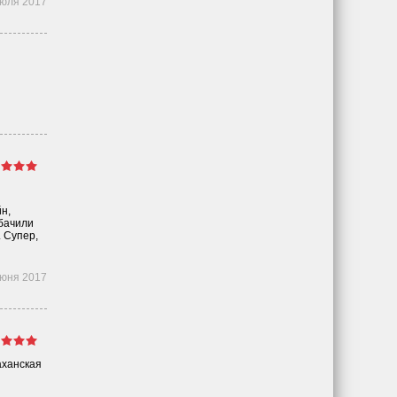
июля 2017
н,
ыбачили
. Супер,
июня 2017
аханская