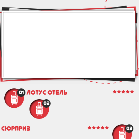
Лотус отель
01
02
Сюрприз
03