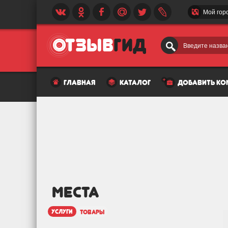
Мой гор
Введите назван
главная
каталог
добавить к
МЕСТА
услуги
товары