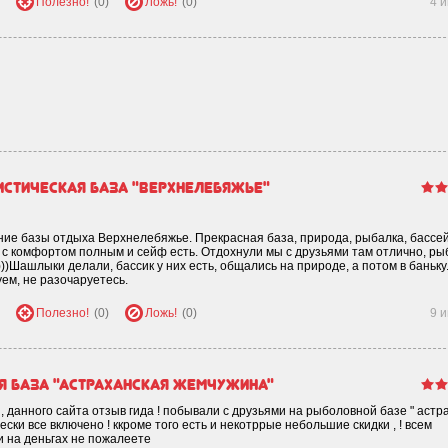
Полезно!
(0)
Ложь!
(0)
4 
истическая база "Верхнелебяжье"
ние базы отдыха Верхнелебяжье. Прекрасная база, природа, рыбалка, бассей
с комфортом полным и сейф есть. Отдохнули мы с друзьями там отлично, р
)))Шашлыки делали, бассик у них есть, общались на природе, а потом в баньку
ем, не разочаруетесь.
Полезно!
(0)
Ложь!
(0)
9 
 база "Астраханская жемчужина"
, данного сайта отзыв гида ! побывали с друзьями на рыболовной базе " астр
ески все включено ! ккроме того есть и некотррые небольшие скидки , ! всем
и на деньгах не пожалеете