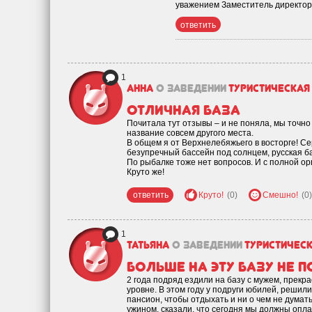
уважением Заместитель директора
ответить
1
Анна
о заведении
Туристическая
Отличная база
Почитала тут отзывы – и не поняла, мы точно
название совсем другого места.
В общем я от Верхнелебяжьего в восторге! Се
безупречный бассейн под солнцем, русская бан
По рыбалке тоже нет вопросов. И с полной ор
Круто же!
ответить
Круто!
(0)
Смешно!
(0)
1
Татьяна
о заведении
Туристичес
Больше на эту базу не 
2 года подряд ездили на базу с мужем, прек
уровне. В этом году у подруги юбилей, решил
пансион, чтобы отдыхать и ни о чем не думат
ужином, сказали, что сегодня мы должны опла