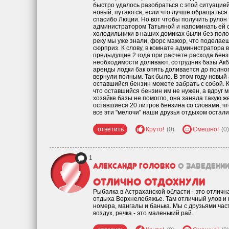
быстро удалось разобраться с этой ситуацией
новый, путаются, если что лучше обращаться 
спасибо Люции. Но вот чтобы получить рулон 
администратором Татьяной и напоминать ей об
холодильники в наших домиках были без полоч
реку мы уже знали, форс мажор, что поделаешь,
сюрприз. К слову, в комнате администратора ви
предыдущие 2 года при расчете расхода бензи
необходимости доливают, сотрудник базы Ак
аренды лодки бак опять доливается до полног
вернули полным. Так было. В этом году новый
оставшийся бензин можете забрать с собой. 
что оставшийся бензин им не нужен, а вдруг
хозяйке базы не помогло, она заняла такую 
оставшиеся 20 литров бензина со словами, чт
все эти "мелочи" наши друзья отдыхом остали
ответить
Круто!
(0)
Смешно!
(0)
1
Александр Головко
о заведени
Отлично отдохнули
Рыбалка в Астраханской области - это отлич
отдыха Верхнелебяжье. Там отличный улов и 
номера, мангалы и банька. Мы с друзьями ча
воздух, речка - это маленький рай.