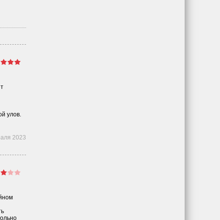
ет
ой улов.
раля 2023
ойном
ть
вольно