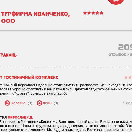
Турфирма Иванченко,
ООО
20
трахань
отзывов уж
т гостиничный комплекс
зывчивый персонал! Отдельно стоит отметить расположение: находясь в ша
воляет хорошо отдохнуть и набраться сил! Приехав отдыхать семьей на сутки
нь и ГК "Корвет". Большое вам спасибо!
Полезно!
(0)
Ложь!
(0)
5 но
етил
мирославу д.
Ваш визит в Гостиницу «Корвет» и Ваш прекрасный отзыв. Я искренне рада, ч
е и сервис. Наши сотрудники всегда рады сделать все возможное, чтобы Ва
 наилучшие воспоминания. Мы будем рады видеть Вас снова в нашем отеле!