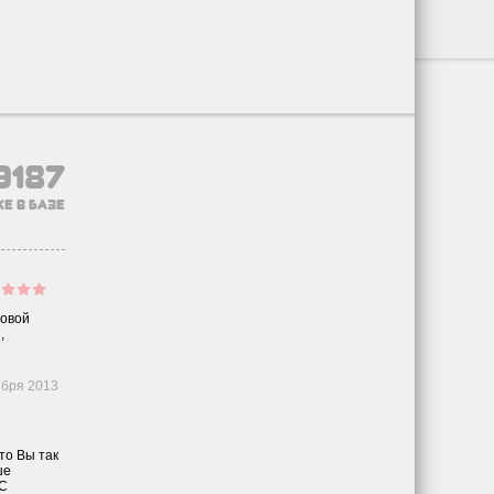
9187
е в базе
говой
,
ября 2013
то Вы так
ше
 С