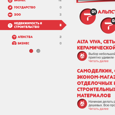
Бизнес
12
Государство
0
Альпс
01
Зоо
3
0
Недвижимость и
8
строительство
Агенства
2
ALTA VIVA, сет
Бизнес
0
керамической
Строительные
1
компании
Выбор небольшой
приятно удивили 
Архитектура и
0
Читать далее
дизайн
Строительные
5
Самоделкин, 
товары
Строительная
0
эконом-мага
техника и
отделочных 
оборудование
Инженерные
0
строительны
коммуникации
материалов
Телекоммуникации
0
и интернет
Начинаю делать р
Исследование и
0
дешевых. Всю про
диагностика
Читать далее
БТИ
0