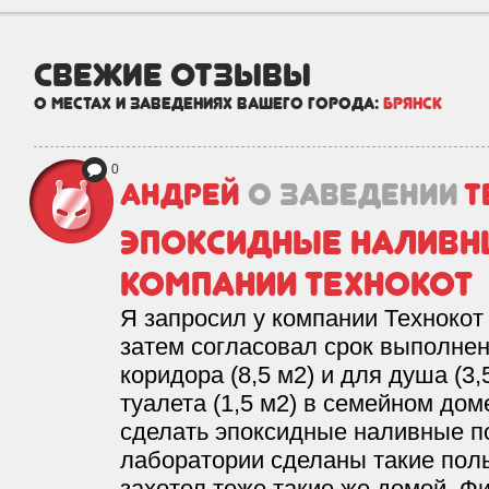
Оценка
0
недвижимости
свежие отзывы
о местах и заведениях вашего города:
Брянск
0
Андрей
о заведении
Т
Эпоксидные наливн
компании Технокот
Я запросил у компании Технокот
затем согласовал срок выполнен
коридора (8,5 м2) и для душа (3
туалета (1,5 м2) в семейном до
сделать эпоксидные наливные по
лаборатории сделаны такие пол
захотел тоже такие же домой. Ф