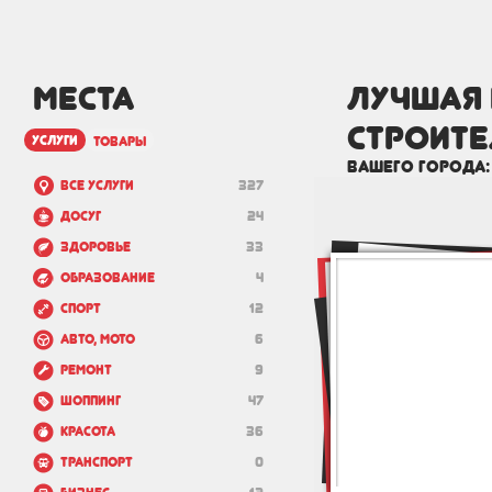
МЕСТА
лучшая 
строите
услуги
товары
вашего города
Все услуги
327
Досуг
24
Здоровье
33
Образование
4
Спорт
12
Авто, мото
6
Ремонт
9
Шоппинг
47
Красота
36
Транспорт
0