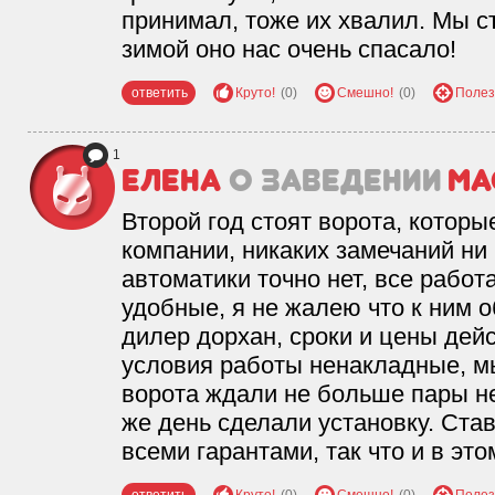
принимал, тоже их хвалил. Мы с
зимой оно нас очень спасало!
ответить
Круто!
(0)
Смешно!
(0)
Полез
1
Елена
о заведении
Ма
Второй год стоят ворота, которы
компании, никаких замечаний ни
автоматики точно нет, все работа
удобные, я не жалею что к ним
дилер дорхан, сроки и цены дей
условия работы ненакладные, м
ворота ждали не больше пары не
же день сделали установку. Став
всеми гарантами, так что и в эт