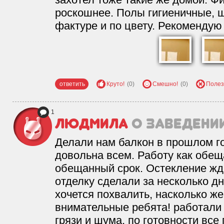
роскошнее. Полы гигиеничные, ш
фактуре и по цвету. Рекомендую
ответить
Круто!
(0)
Смешно!
(0)
Полез
1
Людмила
о заведени
Делали нам балкон в прошлом год
довольна всем. Работу как обеща
обещанный срок. Остекление жда
отделку сделали за несколько д
хочется похвалить, насколько же
внимательные ребята! работали 
грязи и шума, по готовности все