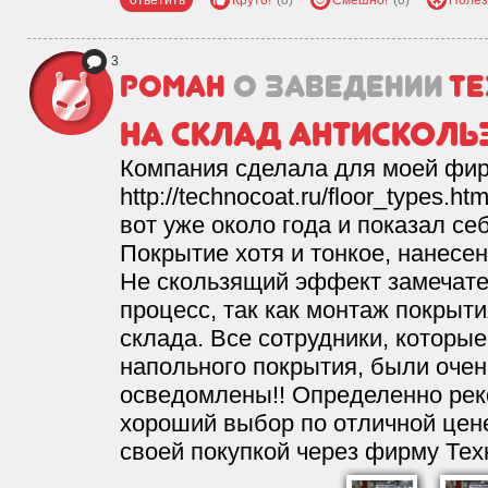
ответить
Круто!
(0)
Смешно!
(0)
Полез
3
Роман
о заведении
Те
На склад антискол
Компания сделала для моей фи
http://technocoat.ru/floor_types.
вот уже около года и показал се
Покрытие хотя и тонкое, нанесен
Не скользящий эффект замечат
процесс, так как монтаж покрыт
склада. Все сотрудники, которы
напольного покрытия, были оче
осведомлены!! Определенно рек
хороший выбор по отличной цен
своей покупкой через фирму Тех